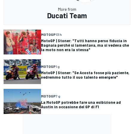
More from
Ducati Team
MOTOGP
13 h
MotoGP | Stoner: "Tutti hanno perso fiducia in
Bagnaia perché si lamentava, ma si vedeva che
la moto non era la stessa"
MOTOGP
1 g
MotoGP | Stoner: "Se Acosta fosse più paziente,
vedremmo tutto il suo talento emergere"
MOTOGP
7 g
La MotoGP potrebbe fare una esibizione ad
Austin in occasione del GP di F1