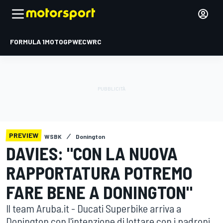
FORMULA 1
MOTOGP
WEC
WRC
PREVIEW
WSBK
Donington
DAVIES: "CON LA NUOVA
RAPPORTATURA POTREMO
FARE BENE A DONINGTON"
Il team Aruba.it - Ducati Superbike arriva a
Donington con l'intenzione di lottare con i padroni