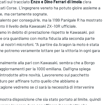
ati sul tracciato
Enzo e Dino Ferrari di Imola
c'era
ucati Corse. L'ingegnere veneto ha potuto gioire assieme a
ese, ma certamente sognate.
alento per conseguirle, ma la 1199 Panigale R ha mostrato
o il livello della Kawasaki ZX-10R ufficiale.
amo in debito di prestazione rispetto le Kawasaki, poi
e ora guardiamo con molta fiducia alla seconda parte
a ai nostri microfoni. "A partire da Aragon la moto è stata
he potremo veramente lottare per la vittoria in ogni gara
inalmente alla pari con Kawasaki, sembra che a Borgo
ggiornamenti per la 1000 emiliana. Dall'Igna spiega
introdotte altre novità. Lavoreremo sul pacchetto
duro per affinare tutto quello che abbiamo a
tagione vedremo se ci sarà la necessità di intervenire
nostra disposizione che sia stato portato al limite, quindi