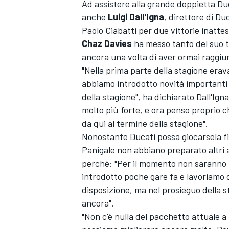
Ad assistere alla grande doppietta Duc
anche
Luigi Dall'Igna
, direttore di D
Paolo Ciabatti per due vittorie inatt
Chaz Davies
ha messo tanto del suo t
ancora una volta di aver ormai raggiunt
"Nella prima parte della stagione erav
abbiamo introdotto novità importanti 
della stagione", ha dichiarato Dall'Ign
molto più forte, e ora penso proprio c
da qui al termine della stagione".
Nonostante Ducati possa giocarsela f
Panigale non abbiano preparato altri a
perché: "Per il momento non saranno 
introdotto poche gare fa e lavoriamo 
disposizione, ma nel prosieguo della s
ancora".
"Non c'è nulla del pacchetto attuale a 