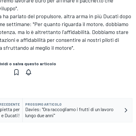
remo lavorare duro per affinare il pacchetto che
viluppo".
ia ha parlato del propulsore, altra arma in più Ducati dopo
ultime settimane: "Per quanto riguarda il motore, dobbiamo
tenza, ma lo è altrettanto l'affidabilità. Dobbiamo stare
azioni e affidabilità per consentire ai nostri piloti di
 sfruttando al meglio il motore".
vidi o salva questo articolo
PRECEDENTE
PROSSIMO ARTICOLO
pietta per
Davies: "Ora raccogliamo i frutti di un lavoro
 e Ducati!
lungo due anni"