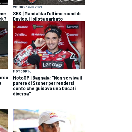
WSBK
23 nov 2021
ome
SBK | Mandalika l’ultimo round di
rk?
Davies, il pilota garbato
MOTOGP
1 g
orso
MotoGP | Bagnaia: "Non serviva il
n
parere di Stoner per rendersi
conto che guidavo una Ducati
diversa"