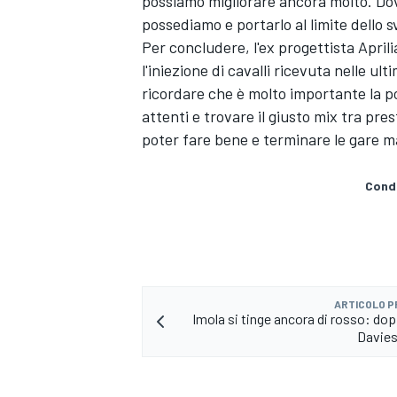
possiamo migliorare ancora molto. Dov
possediamo e portarlo al limite dello s
Per concludere, l'ex progettista April
l'iniezione di cavalli ricevuta nelle 
ricordare che è molto importante la po
attenti e trovare il giusto mix tra prest
poter fare bene e terminare le gare ma
Condi
ARTICOLO 
ENDURANCE/GT
Imola si tinge ancora di rosso: dop
Davies