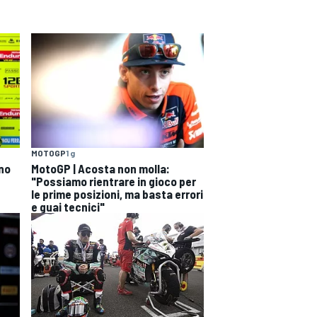
MOTOGP
1 g
ono
MotoGP | Acosta non molla:
"Possiamo rientrare in gioco per
le prime posizioni, ma basta errori
e guai tecnici"