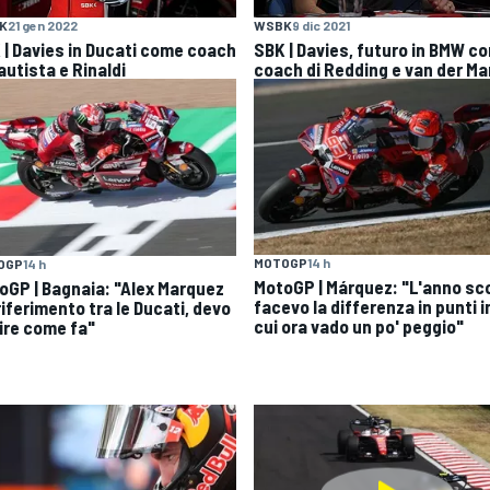
K
21 gen 2022
WSBK
9 dic 2021
 | Davies in Ducati come coach
SBK | Davies, futuro in BMW c
autista e Rinaldi
coach di Redding e van der Ma
MOTOGP
14 h
OGP
14 h
MotoGP | Márquez: "L'anno sc
oGP | Bagnaia: "Alex Marquez
facevo la differenza in punti i
 riferimento tra le Ducati, devo
cui ora vado un po' peggio"
ire come fa"