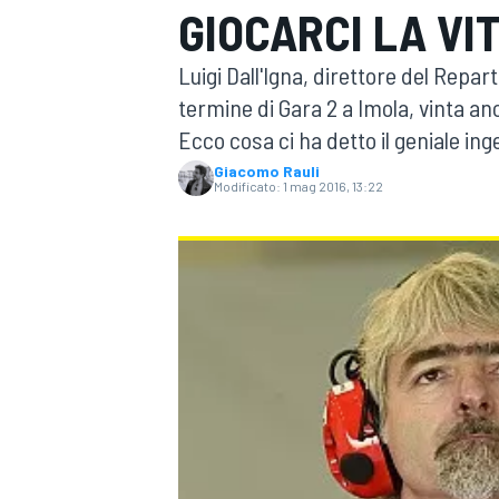
GIOCARCI LA VI
MOTOGP
WEC
Luigi Dall'Igna, direttore del Repar
termine di Gara 2 a Imola, vinta an
Ecco cosa ci ha detto il geniale in
Giacomo Rauli
Modificato:
1 mag 2016, 13:22
WRC