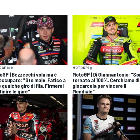
OGP
14 h
MOTOGP
1 g
oGP | Bezzecchi vola ma è
MotoGP | Di Giannantonio: "S
occupato: "Sto male. Fatico a
tornato al 100%. Cerchiamo di
 qualche giro di fila. Firmerei
giocarcela per vincere il
finire le gare"
Mondiale"