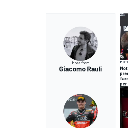
MOT
More from
Giacomo Rauli
Mot
pre
fare
per 
RALLY