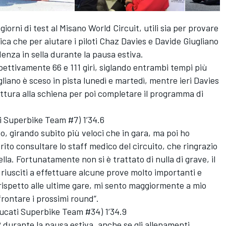
orni di test al Misano World Circuit, utili sia per provare
ica che per aiutare i piloti Chaz Davies e Davide Giugliano
denza in sella durante la pausa estiva.
pettivamente 66 e 111 giri, siglando entrambi tempi più
liano è sceso in pista lunedì e martedì, mentre ieri Davies
attura alla schiena per poi completare il programma di
i Superbike Team #7) 1’34.6
to, girando subito più veloci che in gara, ma poi ho
ito consultare lo staff medico del circuito, che ringrazio
ella. Fortunatamente non si è trattato di nulla di grave, il
riusciti a effettuare alcune prove molto importanti e
 rispetto alle ultime gare, mi sento maggiormente a mio
ffrontare i prossimi round”.
Ducati Superbike Team #34) 1’34.9
R durante la pausa estiva, anche se gli allenamenti