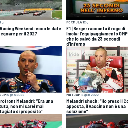
1 g
FORMULA 1
2 g
 Racing Weekend: ecco le date
F1 | Berger racconta il rogo di
segnare per il 2027
Imola: l'equipaggiamento OMP
che lo salvò da 23 secondi
d'inferno
OGP
15 gen 2022
MOTOGP
15 gen 2022
trofront Melandri: “Era una
Melandri shock: “Ho preso il C
tuta, non mi sarei mai
apposta, il vaccino non è una
tagiato di proposito”
soluzione”