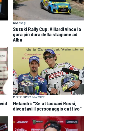
CIAR
2 g
Suzuki Rally Cup: Villardi vince la
gara più dura della stagione ad
Alba
MOTOGP
27 nov 2021
ovid
Melandri: "Se attaccavi Rossi,
diventavi il personaggio cattivo"