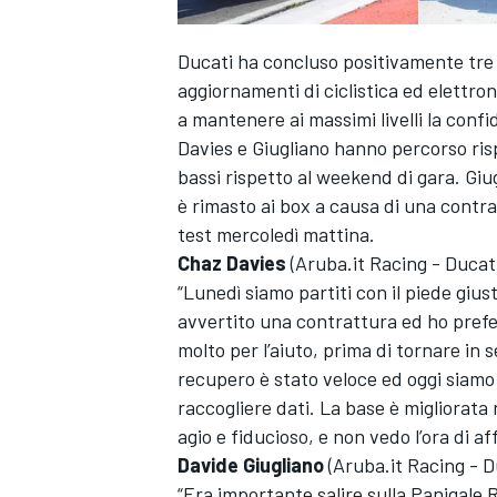
Ducati ha concluso positivamente tre gi
aggiornamenti di ciclistica ed elettron
a mantenere ai massimi livelli la confi
Davies e Giugliano hanno percorso ris
bassi rispetto al weekend di gara. Giug
è rimasto ai box a causa di una contr
test mercoledì mattina.
Chaz Davies
(Aruba.it Racing - Ducat
“Lunedì siamo partiti con il piede gius
avvertito una contrattura ed ho prefer
molto per l’aiuto, prima di tornare in s
recupero è stato veloce ed oggi siamo 
raccogliere dati. La base è migliorata
agio e fiducioso, e non vedo l’ora di a
Davide Giugliano
(Aruba.it Racing - 
“Era importante salire sulla Panigale 