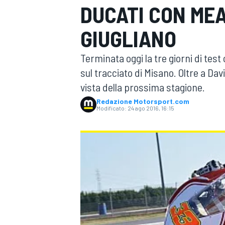
DUCATI CON MEA
MOTOGP
WEC
GIUGLIANO
Terminata oggi la tre giorni di tes
sul tracciato di Misano. Oltre a Da
vista della prossima stagione.
Redazione Motorsport.com
Modificato:
24 ago 2016, 16:15
WRC