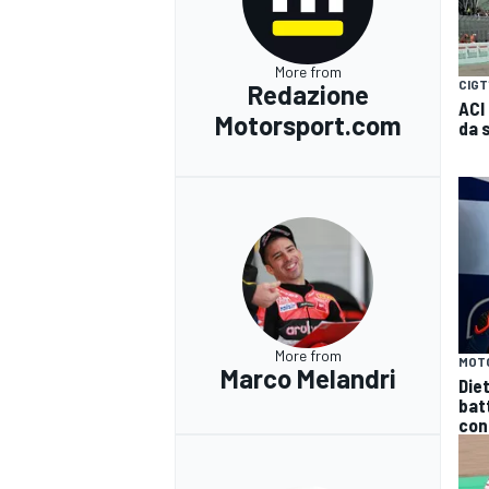
More from
CIGT
Redazione
ACI
Motorsport.com
da 
More from
MOT
Marco Melandri
Die
bat
con