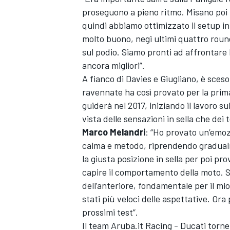
proseguono a pieno ritmo. Misano poi 
quindi abbiamo ottimizzato il setup in 
molto buono, negi ultimi quattro roun
sul podio. Siamo pronti ad affrontare l
ancora migliori”.
A fianco di Davies e Giugliano, è sceso
ravennate ha così provato per la prim
guiderà nel 2017, iniziando il lavoro su
vista delle sensazioni in sella che dei 
Marco Melandri
: “Ho provato un’emoz
calma e metodo, riprendendo gradualm
la giusta posizione in sella per poi pr
capire il comportamento della moto. S
ENDURANCE/GT
dell’anteriore, fondamentale per il mi
stati più veloci delle aspettative. Ora
prossimi test”.
Il team Aruba.it Racing - Ducati torne