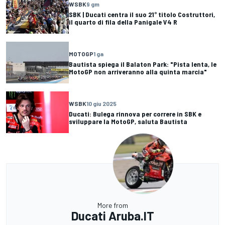
WSBK
9 gm
SBK | Ducati centra il suo 21° titolo Costruttori,
il quarto di fila della Panigale V4 R
MOTOGP
1 ga
Bautista spiega il Balaton Park: "Pista lenta, le
MotoGP non arriveranno alla quinta marcia"
WSBK
10 giu 2025
Ducati: Bulega rinnova per correre in SBK e
sviluppare la MotoGP, saluta Bautista
More from
Ducati Aruba.IT