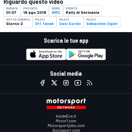
Riguardo questo video
DURATA
POSTATO
SERIE
EVENTO
01:07
18 ago 2018
WRC
Rally di Germania
SOTTO-EVENTO
PILOTI
PILOTI
PILOTI
Giorno 2
Ott Tanak
Dani Sordo
Sébastien Ogier
Scarica le tue app
Social media
InsideEvs.it
Motor1.com
Motorsportjobs.com
Autosport.com