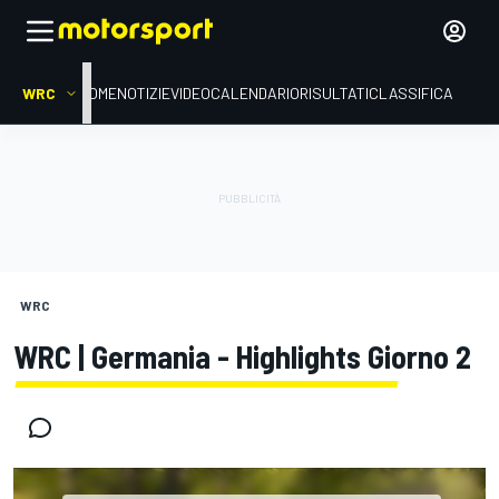
WRC
HOME
NOTIZIE
VIDEO
CALENDARIO
RISULTATI
CLASSIFICA
WRC
WRC | Germania - Highlights Giorno 2