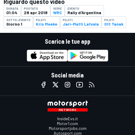
Riguardo questo video
DURATA
POSTATO
SERIE
EVENTO
01:04
28 apr 2018
WRC
Rally d'Argentina
SOTTO-EVENTO
PILOTI
PILOTI
PILOTI
Giorno 1
Kris Meeke
Jari-Matti Latvala
Ott Tanak
Scarica le tue app
Social media
InsideEvs.it
Motor1.com
Motorsportjobs.com
Autosport.com