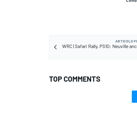
Condi
ARTICOLO 
WRC | Safari Rally, PS10: Neuville an
TOP COMMENTS
RALLY