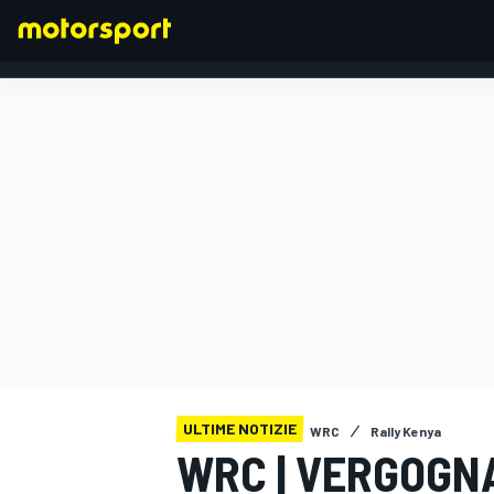
FORMULA 1
ULTIME NOTIZIE
WRC
Rally Kenya
WRC | VERGOGNA