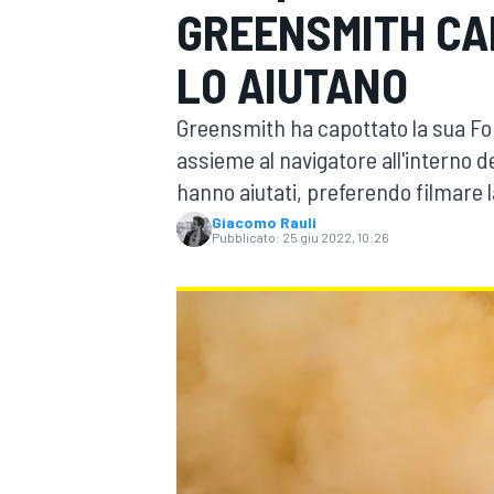
GREENSMITH CA
MOTOGP
WEC
LO AIUTANO
Greensmith ha capottato la sua Fo
assieme al navigatore all'interno de
hanno aiutati, preferendo filmare 
Giacomo Rauli
Pubblicato:
25 giu 2022, 10:26
WRC