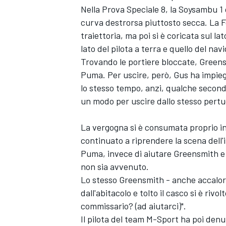
Nella Prova Speciale 8, la Soysambu 1 d
curva destrorsa piuttosto secca. La F
traiettoria, ma poi si è coricata sul la
lato del pilota a terra e quello del navi
Trovando le portiere bloccate, Greens
Puma. Per uscire, però, Gus ha impieg
lo stesso tempo, anzi, qualche secondo 
un modo per uscire dallo stesso pert
La vergogna si è consumata proprio in
continuato a riprendere la scena dell'i
Puma, invece di aiutare Greensmith e 
non sia avvenuto.
Lo stesso Greensmith - anche accalor
dall'abitacolo e tolto il casco si è ri
commissario? (ad aiutarci)".
Il pilota del team M-Sport ha poi denu