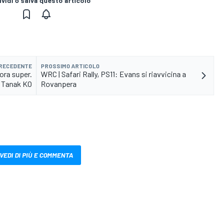
vidi o salva questo articolo
PRECEDENTE
PROSSIMO ARTICOLO
cora super.
WRC | Safari Rally, PS11: Evans si riavvicina a
Tanak KO
Rovanpera
VEDI DI PIÙ E COMMENTA