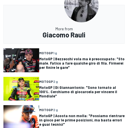
More from
Giacomo Rauli
MOTOGP
1 g
MotoGP | Bezzecchi vola ma è preoccupato: "Sto
male. Fatico a fare qualche giro di fila. Firmerei
per finire le gare"
MOTOGP
2 g
MotoGP | Di Giannantonio: "Sono tornato al
100%. Cerchiamo di giocarcela per vincere il
Mondiale"
MOTOGP
2 g
MotoGP | Acosta non molla: "Possiamo rientrare
in gioco per le prime posizioni, ma basta errori
e guai tecnici"