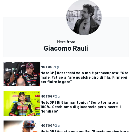
More from
Giacomo Rauli
MOTOGP
1 g
MotoGP | Bezzecchi vola ma è preoccupato: "Sto
male. Fatico a fare qualche giro di fila. Firmerei
per finire le gare"
MOTOGP
2 g
MotoGP | Di Giannantonio: "Sono tornato al
100%. Cerchiamo di giocarcela per vincere il
Mondiale"
MOTOGP
2 g
MotoGP | Acosta non molla: "Possiamo rientrare