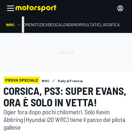
WRC
HOME
NOTIZIE
VIDEO
CALENDARIO
RISULTATI
CLASSIFICA
PROVA SPECIALE
WRC
Rally di Francia
CORSICA, PS3: SUPER EVANS,
ORA È SOLO IN VETTA!
Ogier fora dopo pochi chilometri. Solo Kevin
Abbring (Hyundai i20 WRC) tiene il passo del pilota
gallese