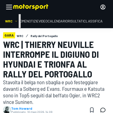
WRC
HOME
NOTIZIE
VIDEO
CALENDARIO
RISULTATI
CLASSIFICA
GARA
WRC
Rally del Portogallo
WRC | THIERRY NEUVILLE
INTERROMPE IL DIGIUNO DI
HYUNDAI E TRIONFA AL
RALLY DEL PORTOGALLO
Stavolta il belga non sbaglia e può festeggiare
davanti a Solberg ed Evans. Fourmaux e Katsuta
sono in Top5 seguiti dal beffato Ogier, in WRC2
vince Suninen.
Tom Howard
Pubblicato:
10 mag 2026, 14:09