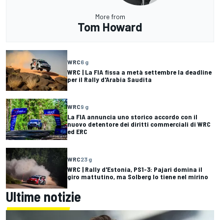
More from
Tom Howard
WRC
6 g
WRC | La FIA fissa a metà settembre la deadline
per il Rally d'Arabia Saudita
WRC
9 g
La FIA annuncia uno storico accordo con il
nuovo detentore dei diritti commerciali di WRC
ed ERC
WRC
23 g
WRC | Rally d'Estonia, PS1-3: Pajari domina il
giro mattutino, ma Solberg lo tiene nel mirino
Ultime notizie