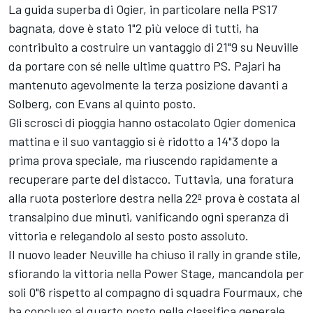
La guida superba di Ogier, in particolare nella PS17
bagnata, dove è stato 1"2 più veloce di tutti, ha
contribuito a costruire un vantaggio di 21"9 su Neuville
da portare con sé nelle ultime quattro PS. Pajari ha
mantenuto agevolmente la terza posizione davanti a
Solberg, con Evans al quinto posto.
Gli scrosci di pioggia hanno ostacolato Ogier domenica
mattina e il suo vantaggio si è ridotto a 14"3 dopo la
prima prova speciale, ma riuscendo rapidamente a
recuperare parte del distacco. Tuttavia, una foratura
alla ruota posteriore destra nella 22ª prova è costata al
transalpino due minuti, vanificando ogni speranza di
vittoria e relegandolo al sesto posto assoluto.
Il nuovo leader Neuville ha chiuso il rally in grande stile,
sfiorando la vittoria nella Power Stage, mancandola per
soli 0"6 rispetto al compagno di squadra Fourmaux, che
ha concluso al quarto posto nella classifica generale.