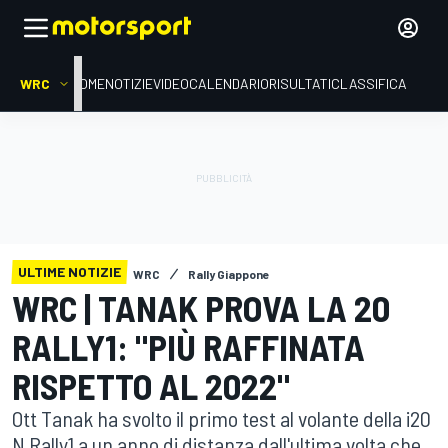
WRC
HOME
NOTIZIE
VIDEO
CALENDARIO
RISULTATI
CLASSIFICA
ULTIME NOTIZIE
WRC
Rally Giappone
WRC | TANAK PROVA LA 20
RALLY1: "PIÙ RAFFINATA
RISPETTO AL 2022"
Ott Tanak ha svolto il primo test al volante della i20
N Rally1 a un anno di distanza dall'ultima volta che