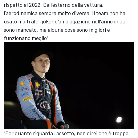
rispetto al 2022. Dall'esterno della vettura,
l'aerodinamica sembra molto diversa. Il team non ha
usato molti altri joker d'omologazione nell'anno in cui
sono mancato, ma alcune cose sono migliori e
funzionano meglio".
"Per quanto riguarda l'assetto, non direi che è troppo