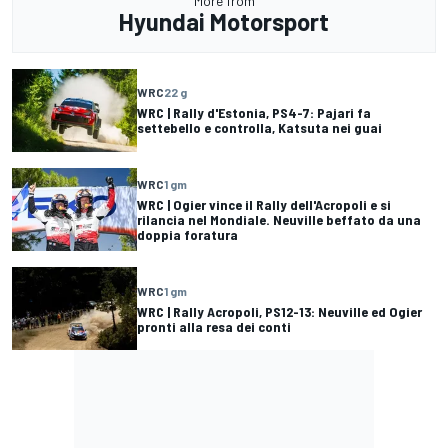
More from
Hyundai Motorsport
WRC
22 g
WRC | Rally d'Estonia, PS4-7: Pajari fa
settebello e controlla, Katsuta nei guai
WRC
1 gm
WRC | Ogier vince il Rally dell'Acropoli e si
rilancia nel Mondiale. Neuville beffato da una
doppia foratura
WRC
1 gm
WRC | Rally Acropoli, PS12-13: Neuville ed Ogier
pronti alla resa dei conti