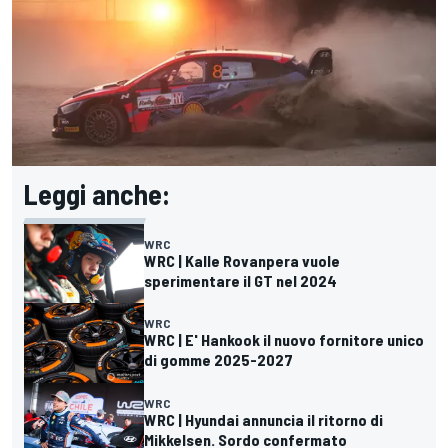
Leggi anche:
WRC
WRC | Kalle Rovanpera vuole
sperimentare il GT nel 2024
WRC
WRC | E' Hankook il nuovo fornitore unico
di gomme 2025-2027
WRC
WRC | Hyundai annuncia il ritorno di
Mikkelsen. Sordo confermato