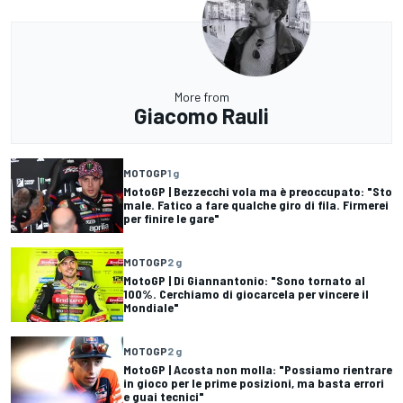
More from
Giacomo Rauli
MOTOGP
1 g
MotoGP | Bezzecchi vola ma è preoccupato: "Sto
male. Fatico a fare qualche giro di fila. Firmerei
per finire le gare"
MOTOGP
2 g
MotoGP | Di Giannantonio: "Sono tornato al
100%. Cerchiamo di giocarcela per vincere il
Mondiale"
MOTOGP
2 g
MotoGP | Acosta non molla: "Possiamo rientrare
in gioco per le prime posizioni, ma basta errori
e guai tecnici"