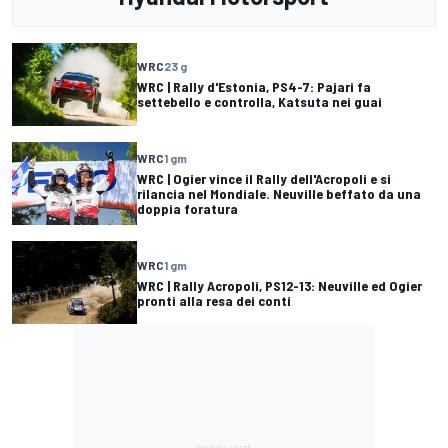
WRC
23 g
WRC | Rally d'Estonia, PS4-7: Pajari fa
settebello e controlla, Katsuta nei guai
WRC
1 gm
WRC | Ogier vince il Rally dell'Acropoli e si
rilancia nel Mondiale. Neuville beffato da una
doppia foratura
WRC
1 gm
WRC | Rally Acropoli, PS12-13: Neuville ed Ogier
pronti alla resa dei conti