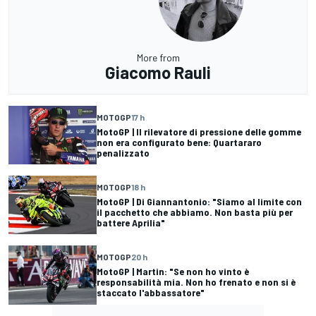
More from
Giacomo Rauli
MOTOGP
17 h
MotoGP | Il rilevatore di pressione delle gomme
non era configurato bene: Quartararo
penalizzato
MOTOGP
18 h
MotoGP | Di Giannantonio: "Siamo al limite con
il pacchetto che abbiamo. Non basta più per
battere Aprilia"
MOTOGP
20 h
MotoGP | Martin: "Se non ho vinto è
responsabilità mia. Non ho frenato e non si è
staccato l'abbassatore"