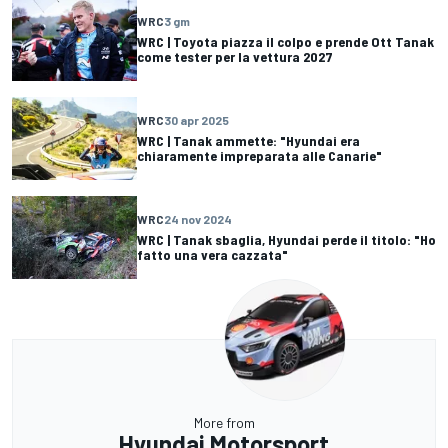
WRC
3 gm
WRC | Toyota piazza il colpo e prende Ott Tanak
come tester per la vettura 2027
WRC
30 apr 2025
WRC | Tanak ammette: "Hyundai era
chiaramente impreparata alle Canarie"
WRC
24 nov 2024
WRC | Tanak sbaglia, Hyundai perde il titolo: "Ho
fatto una vera cazzata"
More from
Hyundai Motorsport