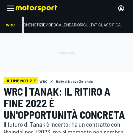
WRC
HOME
NOTIZIE
VIDEO
CALENDARIO
RISULTATI
CLASSIFICA
ULTIME NOTIZIE
WRC
Rally di Nuova Zelanda
WRC | TANAK: IL RITIRO A
FINE 2022 È
UN'OPPORTUNITÀ CONCRETA
Il futuro di Tanak è incerto: ha un contratto con
Hyundai per il 2023, ma al momento non sembra