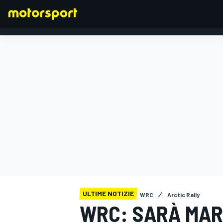
FORMULA 1
ULTIME NOTIZIE
WRC
Arctic Rally
WRC: SARÀ MAR