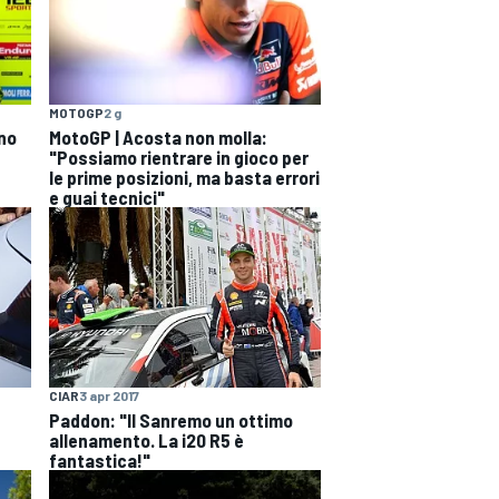
MOTOGP
2 g
ono
MotoGP | Acosta non molla:
"Possiamo rientrare in gioco per
le prime posizioni, ma basta errori
e guai tecnici"
CIAR
3 apr 2017
Paddon: "Il Sanremo un ottimo
allenamento. La i20 R5 è
fantastica!"