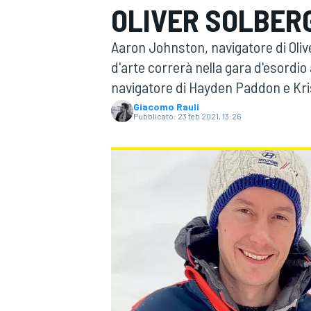
OLIVER SOLBER
MOTOGP
WEC
Aaron Johnston, navigatore di Oliver
d'arte correrà nella gara d'esordio
navigatore di Hayden Paddon e Kri
Giacomo Rauli
Pubblicato:
23 feb 2021, 13:26
WRC