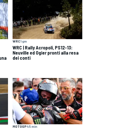
WRC
1 gm
WRC | Rally Acropoli, PS12-13:
Neuville ed Ogier pronti alla resa
 una
dei conti
MOTOGP
45 min