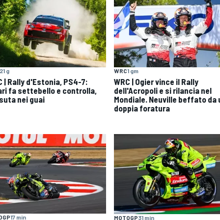
21 g
WRC
1 gm
 | Rally d'Estonia, PS4-7:
WRC | Ogier vince il Rally
ri fa settebello e controlla,
dell'Acropoli e si rilancia nel
suta nei guai
Mondiale. Neuville beffato da
doppia foratura
OGP
17 min
MOTOGP
31 min