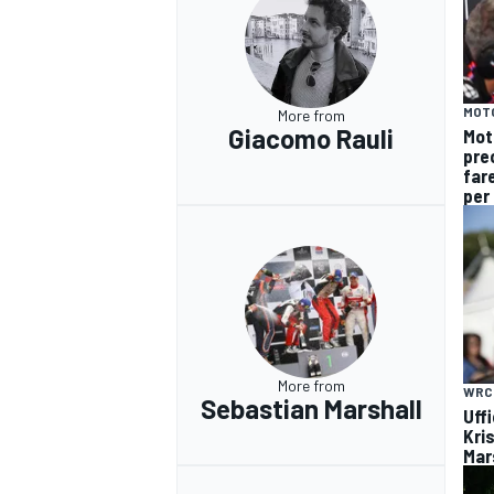
MOT
More from
Giacomo Rauli
Mot
pre
fare
per 
More from
WRC
Sebastian Marshall
Uffi
RALLY
Kri
Mar