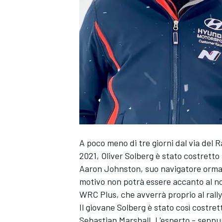
A poco meno di tre giorni dal via del
2021, Oliver Solberg è stato costrett
Aaron Johnston, suo navigatore ormai 
motivo non potrà essere accanto al no
WRC Plus, che avverrà proprio al rally
Il giovane Solberg è stato così costre
MONOPOSTO
Sebastian Marshall. L'esperto - seppur