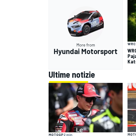
WRC
More from
Hyundai Motorsport
WRC
Paja
Kat
Ultime notizie
MOT
MOTOGP
2 min