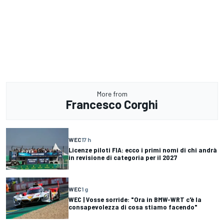
More from
Francesco Corghi
WEC
17 h
Licenze piloti FIA: ecco i primi nomi di chi andrà
in revisione di categoria per il 2027
WEC
1 g
WEC | Vosse sorride: "Ora in BMW-WRT c'è la
consapevolezza di cosa stiamo facendo"