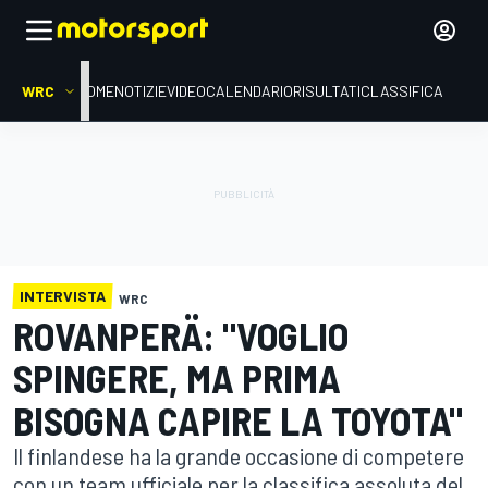
WRC
HOME
NOTIZIE
VIDEO
CALENDARIO
RISULTATI
CLASSIFICA
INTERVISTA
WRC
ROVANPERÄ: "VOGLIO
SPINGERE, MA PRIMA
BISOGNA CAPIRE LA TOYOTA"
Il finlandese ha la grande occasione di competere
con un team ufficiale per la classifica assoluta del