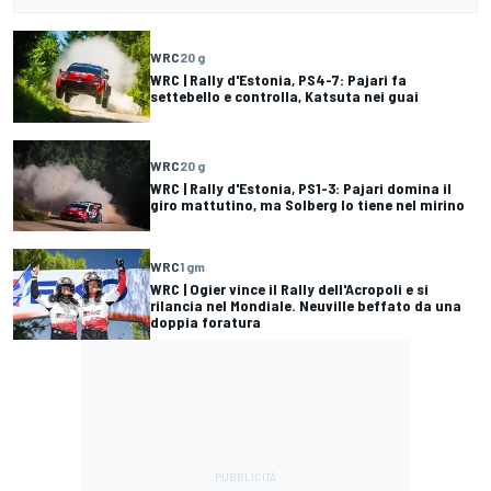
WRC
20 g
WRC | Rally d'Estonia, PS4-7: Pajari fa
settebello e controlla, Katsuta nei guai
WRC
20 g
WRC | Rally d'Estonia, PS1-3: Pajari domina il
giro mattutino, ma Solberg lo tiene nel mirino
WRC
1 gm
WRC | Ogier vince il Rally dell'Acropoli e si
rilancia nel Mondiale. Neuville beffato da una
doppia foratura