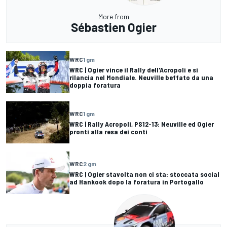
More from
Sébastien Ogier
WRC
1 gm
WRC | Ogier vince il Rally dell'Acropoli e si
rilancia nel Mondiale. Neuville beffato da una
doppia foratura
WRC
1 gm
WRC | Rally Acropoli, PS12-13: Neuville ed Ogier
pronti alla resa dei conti
WRC
2 gm
WRC | Ogier stavolta non ci sta: stoccata social
ad Hankook dopo la foratura in Portogallo