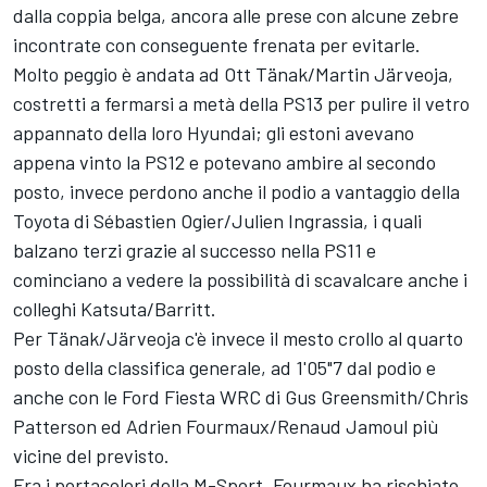
dalla coppia belga, ancora alle prese con alcune zebre
incontrate con conseguente frenata per evitarle.
Molto peggio è andata ad Ott Tänak/Martin Järveoja,
costretti a fermarsi a metà della PS13 per pulire il vetro
appannato della loro Hyundai; gli estoni avevano
appena vinto la PS12 e potevano ambire al secondo
posto, invece perdono anche il podio a vantaggio della
Toyota di Sébastien Ogier/Julien Ingrassia, i quali
balzano terzi grazie al successo nella PS11 e
cominciano a vedere la possibilità di scavalcare anche i
colleghi Katsuta/Barritt.
Per Tänak/Järveoja c'è invece il mesto crollo al quarto
posto della classifica generale, ad 1'05"7 dal podio e
anche con le Ford Fiesta WRC di Gus Greensmith/Chris
Patterson ed Adrien Fourmaux/Renaud Jamoul più
vicine del previsto.
Fra i portacolori della M-Sport, Fourmaux ha rischiato