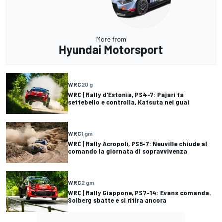
More from
Hyundai Motorsport
WRC
20 g
WRC | Rally d'Estonia, PS4-7: Pajari fa
settebello e controlla, Katsuta nei guai
WRC
1 gm
WRC | Rally Acropoli, PS5-7: Neuville chiude al
comando la giornata di sopravvivenza
WRC
2 gm
WRC | Rally Giappone, PS7-14: Evans comanda.
Solberg sbatte e si ritira ancora