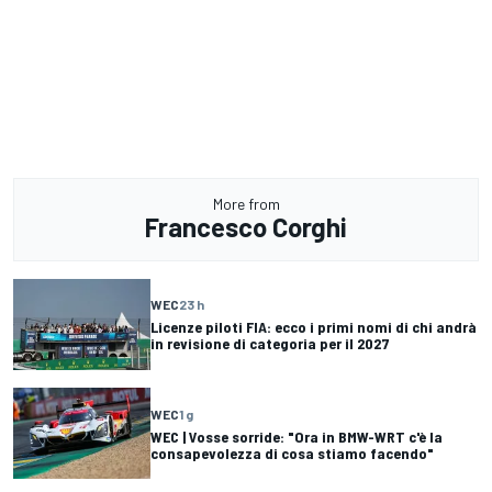
More from
Francesco Corghi
WEC
23 h
Licenze piloti FIA: ecco i primi nomi di chi andrà
in revisione di categoria per il 2027
WEC
1 g
WEC | Vosse sorride: "Ora in BMW-WRT c'è la
consapevolezza di cosa stiamo facendo"