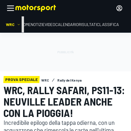
WRC
HOME
NOTIZIE
VIDEO
CALENDARIO
RISULTATI
CLASSIFICA
PROVA SPECIALE
WRC
Rally del Kenya
WRC, RALLY SAFARI, PS11-13:
NEUVILLE LEADER ANCHE
CON LA PIOGGIA!
Incredibile epilogo della tappa odierna, con un
acquazzone che rimescola le carte nell'ultima