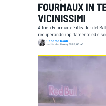
FOURMAUX IN TES
MOTOGP
WEC
VICINISSIMI
Adrien Fourmaux è il leader del Ral
recuperando rapidamente ed è secon
Giacomo Rauli
Modificato:
8 mag 2026, 08:48
WRC