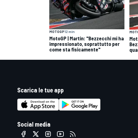
MOTOGP
12 min
MOT
MotoGP | Martin: "Bezzecchi mi ha
Mot
impressionato, soprattutto per
Bez
come sta fisicamente"
quat
Scarica le tue app
Social media