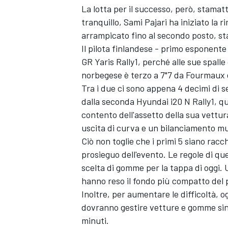
La lotta per il successo, però, stamat
tranquillo, Sami Pajari ha iniziato la 
arrampicato fino al secondo posto, sta
Il pilota finlandese - primo esponente
GR Yaris Rally1, perché alle sue spalle 
norbegese è terzo a 7"7 da Fourmaux e
Tra i due ci sono appena 4 decimi di 
dalla seconda Hyundai i20 N Rally1, quel
contento dell'assetto della sua vettu
uscita di curva e un bilanciamento mu
Ciò non toglie che i primi 5 siano racch
prosieguo dell'evento. Le regole di ques
scelta di gomme per la tappa di oggi. 
hanno reso il fondo più compatto del 
Inoltre, per aumentare le difficoltà, o
dovranno gestire vetture e gomme sino
minuti.