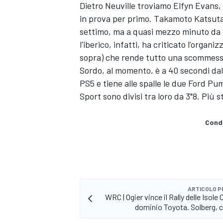
Dietro Neuville troviamo Elfyn Evans, p
in prova per primo. Takamoto Katsuta
settimo, ma a quasi mezzo minuto da 
l'iberico, infatti, ha criticato l'orga
sopra) che rende tutto una scommes
Sordo, al momento, è a 40 secondi dal
PS5 e tiene alle spalle le due Ford P
Sport sono divisi tra loro da 3"8. Più 
Condi
ENDURANCE/GT
ARTICOLO 
WRC | Ogier vince il Rally delle Isole 
dominio Toyota. Solberg, c