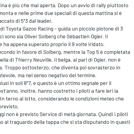
tina è più che mai aperta. Dopo un avvio di rally piuttosto
rimonta e nelle prime due speciali di questa mattina si è
ccato di 5"3 dal leader.
 di Toyota Gazoo Racing - guida un piccolo plotone di 3
ci sono sia Oliver Solberg che Sébastien Ogier. Il
 ha appena superato proprio il 9 volte iridato.
secondo in favore di Solberg, mentre la Top 5 è completata
la di Thierry Neuville. Il belga, al pari di Ogier, non è
ra. Troppo sottosterzo, che diventa poi sovrasterzo in
tevole, ma nel senso negativo del termine.
iusi in soli 8"7, e questo è un ottimo segnale per il
t'anno, inoltre, hanno costretto i piloti a fare ieri la
Un terno al lotto, considerando le condizioni meteo che
previsto.
ggi non è previsto Service di metà giornata. Quindi i piloti
 al traguardo della tappa che si sta disputando in questi