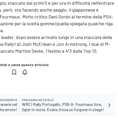
iù staccato dai primi 5 e per ora in difficoltà nell'entrare
, però, sta facendo anche peggio: il giapponese è
Fourmaux. Molto critico Dani Sordo al termine della PS4:
nizzazione per la scelta gomme (quella spiegata qualche riga
sa.
 leader dopo essere arrivato lungo in una staccata della
uma Rally1 di Josh McErlean e Jon Armstrong. I due di M-
staccato Martins Sesks, 11esimo a 4"3 dalla Top 10.
vidi o salva questo articolo
PRECEDENTE
PROSSIMO ARTICOLO
Canarie nel
WRC | Rally Portogallo, PS6-9: Fourmaux fora,
he errore!
Ogier in testa. Evans trova un furgone in stage!