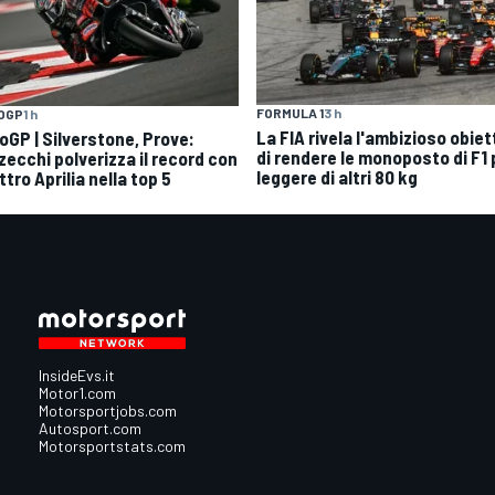
FORMULA 1
3 h
OGP
1 h
La FIA rivela l'ambizioso obiet
oGP | Silverstone, Prove:
di rendere le monoposto di F1 
zecchi polverizza il record con
leggere di altri 80 kg
tro Aprilia nella top 5
InsideEvs.it
Motor1.com
Motorsportjobs.com
Autosport.com
Motorsportstats.com