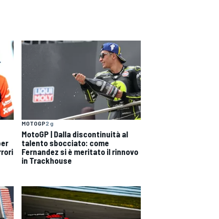
MOTOGP
2 g
MotoGP | Dalla discontinuità al
per
talento sbocciato: come
rori
Fernandez si è meritato il rinnovo
in Trackhouse