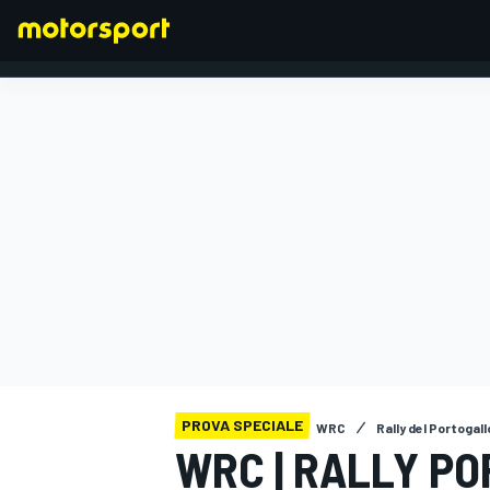
FORMULA 1
PROVA SPECIALE
WRC
Rally del Portogall
WRC | RALLY PO