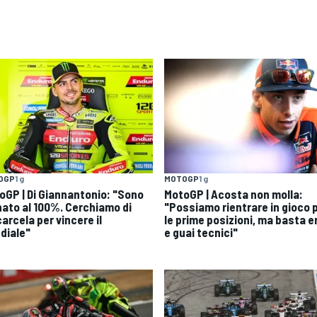
OGP
1 g
MOTOGP
1 g
oGP | Di Giannantonio: "Sono
MotoGP | Acosta non molla:
nato al 100%. Cerchiamo di
"Possiamo rientrare in gioco 
arcela per vincere il
le prime posizioni, ma basta er
diale"
e guai tecnici"