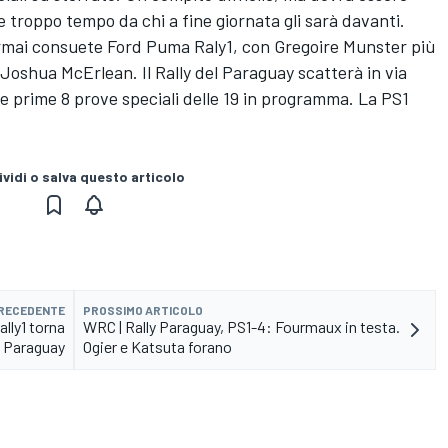
e troppo tempo da chi a fine giornata gli sarà davanti.
e ormai consuete Ford Puma Raly1, con Gregoire Munster più
i Joshua McErlean. Il Rally del Paraguay scatterà in via
 le prime 8 prove speciali delle 19 in programma. La PS1
vidi o salva questo articolo
PRECEDENTE
PROSSIMO ARTICOLO
ally1 torna
WRC | Rally Paraguay, PS1-4: Fourmaux in testa.
n Paraguay
Ogier e Katsuta forano