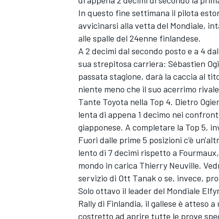
In questo fine settimana il pilota est
avvicinarsi alla vetta del Mondiale, in
alle spalle del 24enne finlandese.
A 2 decimi dal secondo posto e a 4 dal 
sua strepitosa carriera: Sébastien Ogi
passata stagione, darà la caccia al tit
niente meno che il suo acerrimo rival
Tante Toyota nella Top 4. Dietro Ogier
lenta di appena 1 decimo nei confronti 
giapponese. A completare la Top 5, inv
Fuori dalle prime 5 posizioni c'è un'alt
lento di 7 decimi rispetto a Fourmaux,
mondo in carica Thierry Neuville. Vedr
servizio di Ott Tanak o se, invece, pr
Solo ottavo il leader del Mondiale Elfy
Rally di Finlandia, il gallese è atteso
costretto ad aprire tutte le prove spe