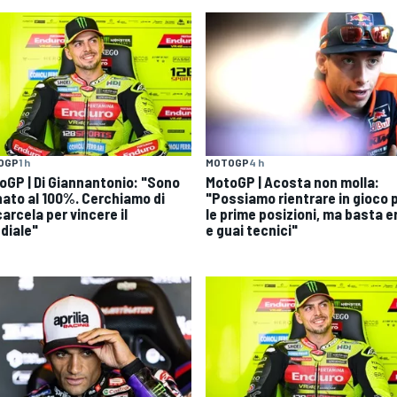
OGP
1 h
MOTOGP
4 h
oGP | Di Giannantonio: "Sono
MotoGP | Acosta non molla:
nato al 100%. Cerchiamo di
"Possiamo rientrare in gioco 
arcela per vincere il
le prime posizioni, ma basta er
diale"
e guai tecnici"