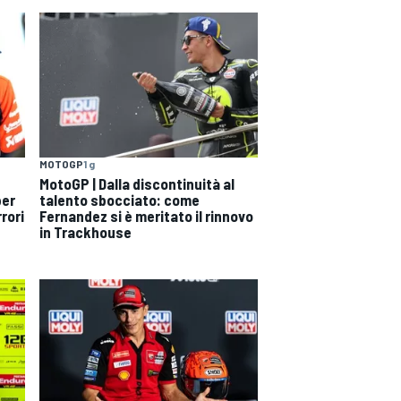
MOTOGP
1 g
MotoGP | Dalla discontinuità al
per
talento sbocciato: come
rori
Fernandez si è meritato il rinnovo
in Trackhouse