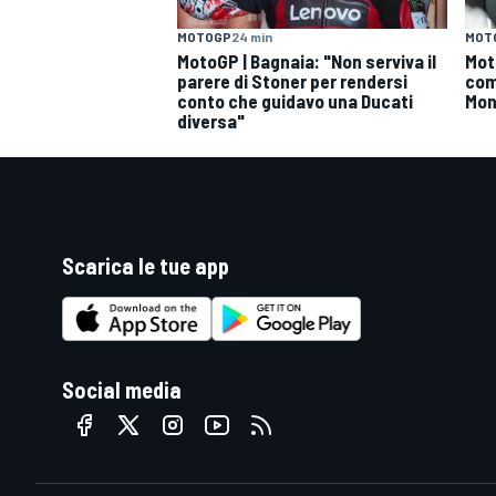
MOTOGP
24 min
MOT
MotoGP | Bagnaia: "Non serviva il
Mot
parere di Stoner per rendersi
com
conto che guidavo una Ducati
Mon
diversa"
Scarica le tue app
Social media