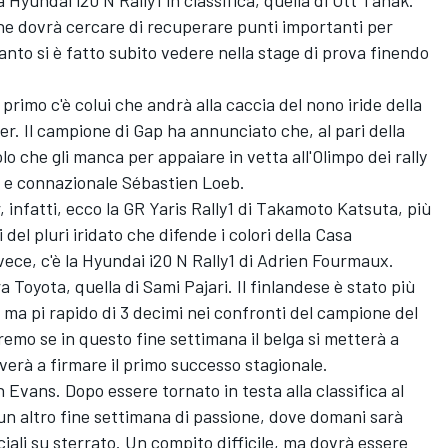
one dovrà cercare di recuperare punti importanti per
tanto si è fatto subito vedere nella stage di prova finendo
primo c'è colui che andrà alla caccia del nono iride della
er. Il campione di Gap ha annunciato che, al pari della
olo che gli manca per appaiare in vetta all'Olimpo dei rally
e e connazionale Sébastien Loeb.
, infatti, ecco la GR Yaris Rally1 di Takamoto Katsuta, più
del pluri iridato che difende i colori della Casa
ece, c'è la Hyundai i20 N Rally1 di Adrien Fourmaux.
ra Toyota, quella di Sami Pajari. Il finlandese è stato più
 ma pi rapido di 3 decimi nei confronti del campione del
emo se in questo fine settimana il belga si metterà a
overà a firmare il primo successo stagionale.
n Evans. Dopo essere tornato in testa alla classifica al
 a un altro fine settimana di passione, dove domani sarà
ciali su sterrato. Un compito difficile, ma dovrà essere