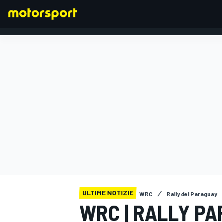
FORMULA 1
ULTIME NOTIZIE
WRC
Rally del Paraguay
WRC | RALLY P