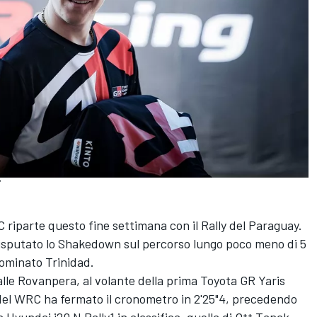
T
WRC riparte questo fine settimana con il Rally del Paraguay.
disputato lo Shakedown sul percorso lungo poco meno di 5
nominato Trinidad.
alle Rovanpera, al volante della prima Toyota GR Yaris
 del WRC ha fermato il cronometro in 2'25"4, precedendo
 Hyundai i20 N Rally1 in classifica, quella di Ott Tanak.