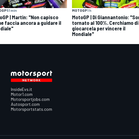
MOTOGP
1 h
OGP
51 min
MotoGP | Di Giannantonio: "S
oGP | Martin: "Non capisco
tornato al 100%. Cerchiamo di
e faccia ancora a guidare il
giocarcela per vincere il
diale"
Mondiale"
InsideEvs.it
Motor1.com
Motorsportjobs.com
Autosport.com
Motorsportstats.com