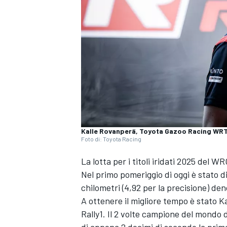
Kalle Rovanperä, Toyota Gazoo Racing WR
Foto di: Toyota Racing
La lotta per i titoli iridati 2025 del 
Nel primo pomeriggio di oggi è stato 
chilometri (4,92 per la precisione) de
A ottenere il migliore tempo è stato K
Rally1. Il 2 volte campione del mondo
MONOPOSTO
di appena 2 decimi di secondo la prima