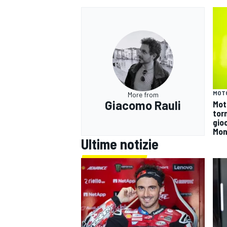
MOT
More from
Giacomo Rauli
Mot
tor
gioc
Mon
Ultime notizie
RALLY