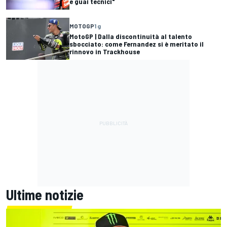
e guai tecnici"
MOTOGP
1 g
MotoGP | Dalla discontinuità al talento
sbocciato: come Fernandez si è meritato il
rinnovo in Trackhouse
Ultime notizie