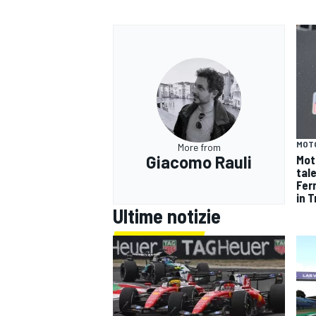
MOT
More from
Giacomo Rauli
Mot
tal
Fer
in 
Ultime notizie
RALLY