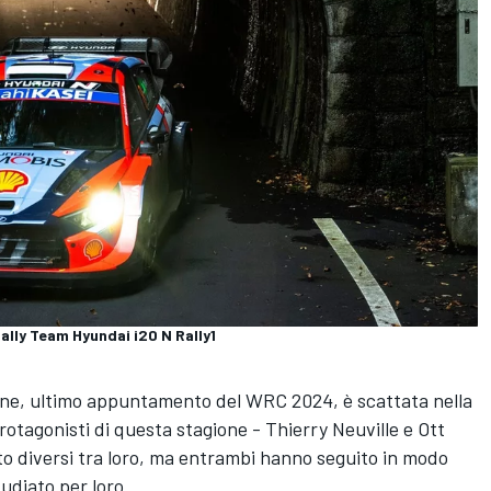
ally Team Hyundai i20 N Rally1
one, ultimo appuntamento del WRC 2024, è scattata nella
protagonisti di questa stagione - Thierry Neuville e Ott
to diversi tra loro, ma entrambi hanno seguito in modo
udiato per loro.