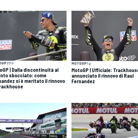
OGP
23 h
MOTOGP
1 g
oGP | Dalla discontinuità al
MotoGP | Ufficiale: Trackhous
ento sbocciato: come
annunciato il rinnovo di Raul
nandez si è meritato il rinnovo
Fernandez
Trackhouse