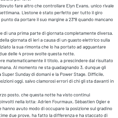
dovuto fare altro che controllare Elyn Evans, unico rivale
 settimana. L'estone è stato perfetto per tutto il giro
l punto da portare il suo margine a 23"8 quando mancano
.
ore di una prima parte di giornata completamente diversa.
ella giornata di ieri a causa di un guasto elettrico sulla
iniziato la sua rimonta che lo ha portato ad agguantare
 due delle 4 prove svolte questa notte.
cere matematicamente il titolo, a prescindere dal risultato
timana. Al momento ne sta guadagnando 3, dunque gli
la Super Sunday di domani e la Power Stage. Difficile,
zioni oggi, salvo clamorosi errori di chi gli sta davanti in
erzo posto, che questa notte ha visto continui
coinvolti nella lotta: Adrien Fourmaux, Sébastien Ogier e
e hanno avuto modo di occupare la posizione sul gradino
ltime due prove, ha fatto la differenza e ha staccato di