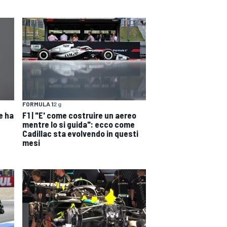
FORMULA 1
2 g
e ha
F1 | "E' come costruire un aereo
mentre lo si guida": ecco come
Cadillac sta evolvendo in questi
mesi