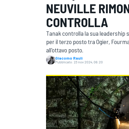
NEUVILLE RIMON
MOTOGP
WEC
CONTROLLA
Tanak controlla la sua leadership s
per il terzo posto tra Ogier, Fourm
all'ottavo posto.
Giacomo Rauli
Pubblicato:
23 nov 2024, 06:20
WRC