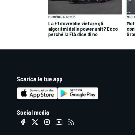
MOT
FORMULA 1
2 min
Mot
La F1 dovrebbe vietare gli
con 
algoritmi delle power unit? Ecco
Gra
perché la FIA dice di no
Scarica le tue app
Social media