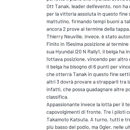
Ott Tanak, leader dell'evento, non ha 
per la vittoria assoluta in questo fine
mattutino, firmando tempi buoni a ta
ancora 2 prove al termine della tappa
Thierry Neuville, invece, è stato aut
Finito in 15esima posizione al termine d
sua Hyundai i20 N Rally1, il belga ha 
l'ottava posizione, vincendo per altro
Il belga ha bisogno di 6 punti per vin
che otterrà Tanak in questo fine set
altri 3 dovrà provare a strapparli tra 
infatti, che possa guadagnare altre posi
classifica.
Appassionante invece la lotta per il t
capovolgimenti di fronte. Tre i piloti 
Takamoto Katsuta. A turno, tutti e tr
più basso del podio, ma Ogier, nelle u