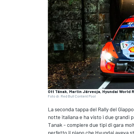
Ott Tänak, Martin Järveoja, Hyundai World R
Foto di: Red Bull Content Pool
La seconda tappa del Rally del Giapp
notte italiana e ha visto i due grandi 
Tanak - compiere due tipi di gara mol
MONOPOSTO
perfetto il piano che Hyundai aveva st