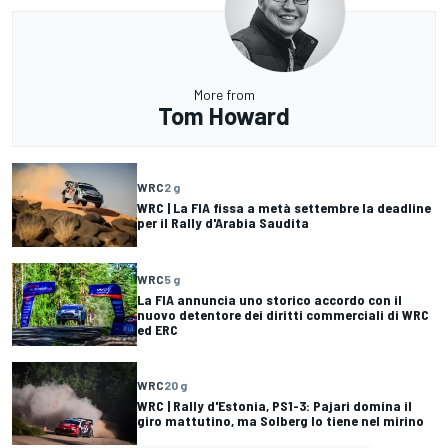
More from
Tom Howard
WRC
2 g
WRC | La FIA fissa a metà settembre la deadline
per il Rally d'Arabia Saudita
WRC
5 g
La FIA annuncia uno storico accordo con il
nuovo detentore dei diritti commerciali di WRC
ed ERC
WRC
20 g
WRC | Rally d'Estonia, PS1-3: Pajari domina il
giro mattutino, ma Solberg lo tiene nel mirino