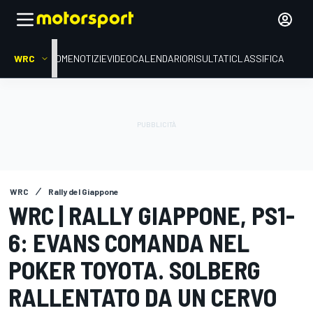
WRC
HOME
NOTIZIE
VIDEO
CALENDARIO
RISULTATI
CLASSIFICA
WRC
Rally del Giappone
WRC | RALLY GIAPPONE, PS1-
6: EVANS COMANDA NEL
POKER TOYOTA. SOLBERG
RALLENTATO DA UN CERVO