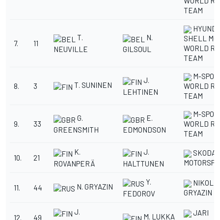
WORLD RA
TEAM
HYUNDA
T.
N.
SHELL MO
7.
11
WORLD RA
NEUVILLE
GILSOUL
TEAM
M-SPOR
J.
T. SUNINEN
8.
3
WORLD RA
LEHTINEN
TEAM
M-SPOR
G.
E.
9.
33
WORLD RA
GREENSMITH
EDMONDSON
TEAM
K.
J.
SKODA
10.
21
MOTORSPO
ROVANPERÄ
HALTTUNEN
Y.
NIKOLA
N. GRYAZIN
11.
44
GRYAZIN
FEDOROV
J.
JARI
M. LUKKA
12.
49