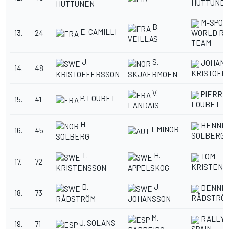
HUTTUNE
HUTTUNEN
M-SPOR
B.
E. CAMILLI
13.
24
WORLD RA
VEILLAS
TEAM
J.
S.
JOHAN
14.
48
KRISTOFF
KRISTOFFERSSON
SKJAERMOEN
V.
PIERRE
P. LOUBET
15.
41
LOUBET
LANDAIS
H.
HENNIN
I. MINOR
16.
45
SOLBERG
SOLBERG
T.
H.
TOM
17.
72
KRISTENS
KRISTENSSON
APPELSKOG
D.
J.
DENNIS
18.
73
RÅDSTRÖ
RÅDSTRÖM
JOHANSSON
M.
RALLY 
J. SOLANS
19.
71