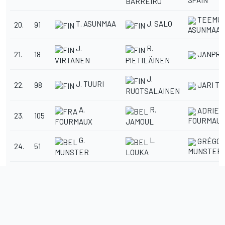
SPAIN
BARREIRO
TEEMU
T. ASUNMAA
J. SALO
20.
91
ASUNMAA
J.
R.
21.
18
JANPRO
VIRTANEN
PIETILÄINEN
J.
J. TUURI
22.
98
JARI TU
RUOTSALAINEN
A.
R.
ADRIEN
23.
105
FOURMAU
FOURMAUX
JAMOUL
G.
L.
GRÉGOI
24.
51
MUNSTER
MUNSTER
LOUKA