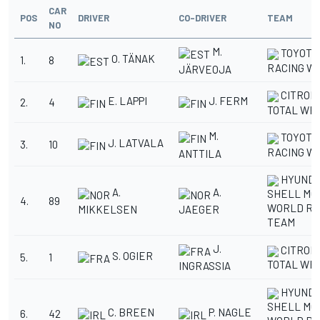
CAR
POS
DRIVER
CO-DRIVER
TEAM
NO
M.
TOYOTA
O. TÄNAK
1.
8
RACING W
JÄRVEOJA
CITROE
E. LAPPI
J. FERM
2.
4
TOTAL WR
M.
TOYOTA
J. LATVALA
3.
10
RACING W
ANTTILA
HYUNDA
A.
A.
SHELL MO
4.
89
WORLD RA
MIKKELSEN
JAEGER
TEAM
J.
CITROE
S. OGIER
5.
1
TOTAL WR
INGRASSIA
HYUNDA
SHELL MO
C. BREEN
P. NAGLE
6.
42