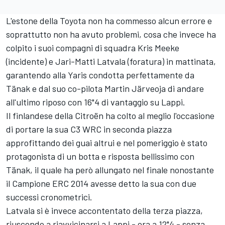
L'estone della Toyota non ha commesso alcun errore e
soprattutto non ha avuto problemi, cosa che invece ha
colpito i suoi compagni di squadra Kris Meeke
(incidente) e Jari-Matti Latvala (foratura) in mattinata,
garantendo alla Yaris condotta perfettamente da
Tänak e dal suo co-pilota Martin Järveoja di andare
all'ultimo riposo con 16"4 di vantaggio su Lappi.
Il finlandese della Citroën ha colto al meglio l'occasione
di portare la sua C3 WRC in seconda piazza
approfittando dei guai altrui e nel pomeriggio è stato
protagonista di un botta e risposta bellissimo con
Tänak, il quale ha però allungato nel finale nonostante
il Campione ERC 2014 avesse detto la sua con due
successi cronometrici.
Latvala si è invece accontentato della terza piazza,
riuscendo a riavvicinarsi a Lappi - ora a 12"4 - senza