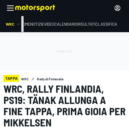
WRC
HOME
NOTIZIE
VIDEO
CALENDARIO
RISULTATI
CLASSIFICA
TAPPA
WRC
Rally di Finlandia
WRC, RALLY FINLANDIA,
PS19: TÄNAK ALLUNGA A
FINE TAPPA, PRIMA GIOIA PER
MIKKELSEN