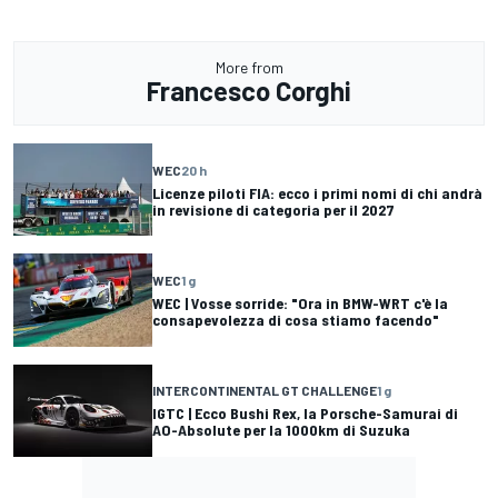
More from
Francesco Corghi
WEC
20 h
Licenze piloti FIA: ecco i primi nomi di chi andrà
in revisione di categoria per il 2027
WEC
1 g
WEC | Vosse sorride: "Ora in BMW-WRT c'è la
consapevolezza di cosa stiamo facendo"
INTERCONTINENTAL GT CHALLENGE
1 g
IGTC | Ecco Bushi Rex, la Porsche-Samurai di
AO-Absolute per la 1000km di Suzuka