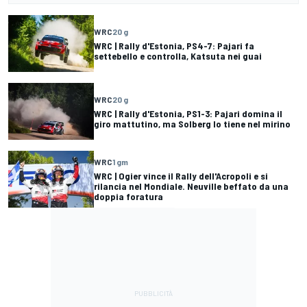
WRC
20 g
WRC | Rally d'Estonia, PS4-7: Pajari fa
settebello e controlla, Katsuta nei guai
WRC
20 g
WRC | Rally d'Estonia, PS1-3: Pajari domina il
giro mattutino, ma Solberg lo tiene nel mirino
WRC
1 gm
WRC | Ogier vince il Rally dell'Acropoli e si
rilancia nel Mondiale. Neuville beffato da una
doppia foratura