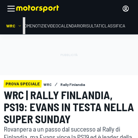
WRC
HOME
NOTIZIE
VIDEO
CALENDARIO
RISULTATI
CLASSIFICA
PROVA SPECIALE
WRC
Rally Finlandia
WRC | RALLY FINLANDIA,
PS19: EVANS IN TESTA NELLA
SUPER SUNDAY
Rovanpera a un passo dal successo al Rally di
Finlandia, ma Evans vince la PS19 ed è leader della