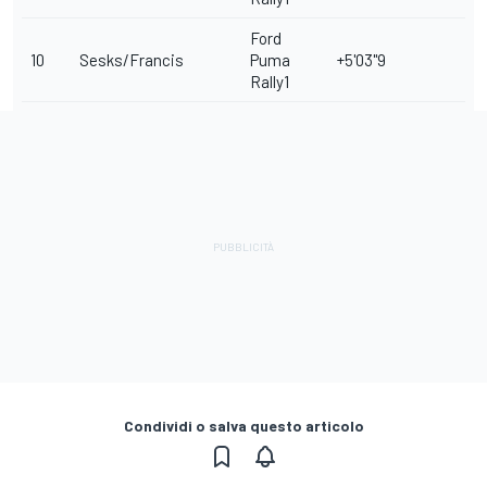
Ford
10
Sesks/Francis
Puma
+5'03"9
Rally1
Condividi o salva questo articolo