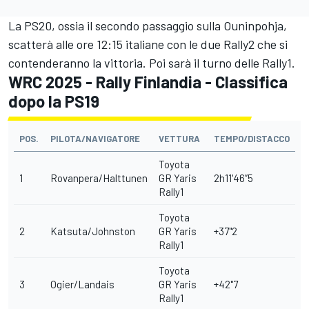
La PS20, ossia il secondo passaggio sulla Ouninpohja,
scatterà alle ore 12:15 italiane con le due Rally2 che si
contenderanno la vittoria. Poi sarà il turno delle Rally1.
WRC 2025 - Rally Finlandia - Classifica
dopo la PS19
POS.
PILOTA/NAVIGATORE
VETTURA
TEMPO/DISTACCO
Toyota
1
Rovanpera/Halttunen
GR Yaris
2h11'46”5
Rally1
Toyota
2
Katsuta/Johnston
GR Yaris
+37"2
Rally1
Toyota
3
Ogier/Landais
GR Yaris
+42"7
Rally1