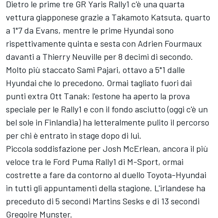
Dietro le prime tre GR Yaris Rally1 c'è una quarta
vettura giapponese grazie a Takamoto Katsuta, quarto
a 1"7 da Evans, mentre le prime Hyundai sono
rispettivamente quinta e sesta con Adrien Fourmaux
davanti a Thierry Neuville per 8 decimi di secondo.
Molto più staccato Sami Pajari, ottavo a 5"1 dalle
Hyundai che lo precedono. Ormai tagliato fuori dai
punti extra Ott Tanak: l'estone ha aperto la prova
speciale per le Rally1 e con il fondo asciutto (oggi c'è un
bel sole in Finlandia) ha letteralmente pulito il percorso
per chi è entrato in stage dopo di lui.
Piccola soddisfazione per Josh McErlean, ancora il più
veloce tra le Ford Puma Rally1 di M-Sport, ormai
costrette a fare da contorno al duello Toyota-Hyundai
in tutti gli appuntamenti della stagione. L'irlandese ha
preceduto di 5 secondi Martins Sesks e di 13 secondi
Gregoire Munster.