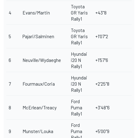
Toyota
4
Evans/Martin
GR Yaris
+43"8
Rally1
Toyota
5
Pajari/Salminen
GR Yaris
+1'07"2
Rally1
Hyundai
6
Neuville/Wydaeghe
i20 N
+1'57"6
Rally1
Hyundai
7
Fourmaux/Coria
i20 N
+2'25"8
Rally1
Ford
8
McErlean/Treacy
Puma
+3'48"6
Rally1
Ford
9
Munster/Louka
Puma
+5'00"9
Rally1