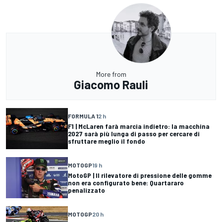
More from
Giacomo Rauli
FORMULA 1
2 h
F1 | McLaren farà marcia indietro: la macchina
2027 sarà più lunga di passo per cercare di
sfruttare meglio il fondo
MOTOGP
19 h
MotoGP | Il rilevatore di pressione delle gomme
non era configurato bene: Quartararo
penalizzato
MOTOGP
20 h