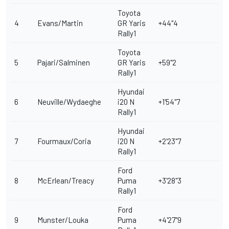
Toyota
4
Evans/Martin
GR Yaris
+44"4
Rally1
Toyota
5
Pajari/Salminen
GR Yaris
+59"2
Rally1
Hyundai
6
Neuville/Wydaeghe
i20 N
+1'54"7
Rally1
Hyundai
7
Fourmaux/Coria
i20 N
+2'23"7
Rally1
Ford
8
McErlean/Treacy
Puma
+3'28"3
Rally1
Ford
9
Munster/Louka
Puma
+4'27"9