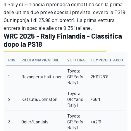
Il Rally di Finlandia riprenderà domattina con la prima
delle ultime due prove speciali previste, ovvero la PS19
Ouninpohja 1 di 23,98 chilometri. La prima vettura
entrerà in speciale alle ore 9:35 italiane.
WRC 2025 - Rally Finlandia - Classifica
dopo la PS18
POS.
PILOTA/NAVIGATORE
VETTURA
TEMPO/DISTACCO
Toyota
1
Rovanpera/Halttunen
GR Yaris
2h'01'28”8
Rally1
Toyota
2
Katsuta/Johnston
GR Yaris
+36"1
Rally1
Toyota
3
Ogier/Landais
GR Yaris
+42"9
Rally1