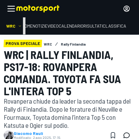
WRC
HOME
NOTIZIE
VIDEO
CALENDARIO
RISULTATI
CLASSIFICA
PROVA SPECIALE
WRC
Rally Finlandia
WRC | RALLY FINLANDIA,
PS17-18: ROVANPERA
COMANDA. TOYOTA FA SUA
L'INTERA TOP 5
Rovanpera chiude da leader la seconda tappa del
Rally di Finlandia. Dopo le forature di Neuville e
Fourmaux, Toyota domina l'intera Top 5 con
Katsuta e Ogier sul podio.
Giacomo Rauli
Modificato:
2 ago 2025, 17:15