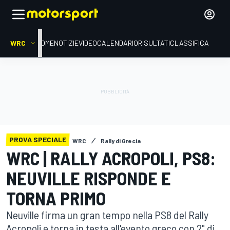
WRC
HOME
NOTIZIE
VIDEO
CALENDARIO
RISULTATI
CLASSIFICA
PROVA SPECIALE
WRC
Rally di Grecia
WRC | RALLY ACROPOLI, PS8:
NEUVILLE RISPONDE E
TORNA PRIMO
Neuville firma un gran tempo nella PS8 del Rally
Acropoli e torna in testa all'evento greco con 2" di