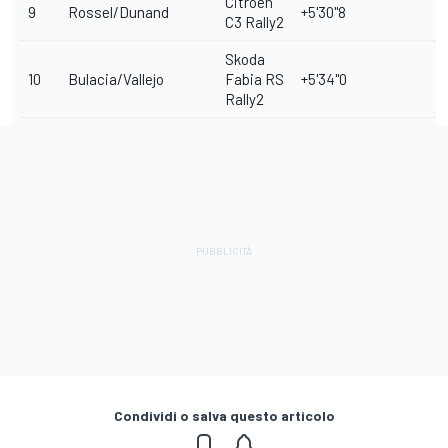
Citroen
9
Rossel/Dunand
+5'30"8
C3 Rally2
Skoda
10
Bulacia/Vallejo
Fabia RS
+5'34"0
Rally2
Condividi o salva questo articolo