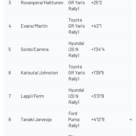
3
Rovanpera/Halttunen
GR Yaris
+25"2
Rally1
Toyota
4
Evans/Martin
GR Yaris
+42"1
Rally1
Hyundai
5
Sordo/Carrera
i20 N
+1'34"4
Rally1
Toyota
6
Katsuta/Johnston
GR Yaris
+1'39"5
Rally1
Hyundai
7
Lappi/Ferm
i20 N
+3'31"8
Rally1
Ford
8
Tanak/Jarveoja
Puma
+4'12"9
+3'
Rally1