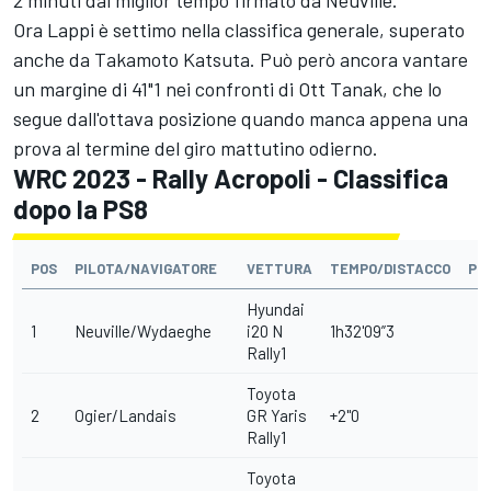
Ora Lappi è settimo nella classifica generale, superato
anche da Takamoto Katsuta. Può però ancora vantare
un margine di 41"1 nei confronti di
Ott Tanak
, che lo
segue dall'ottava posizione quando manca appena una
prova al termine del giro mattutino odierno.
WRC 2023 - Rally Acropoli - Classifica
dopo la PS8
POS
PILOTA/NAVIGATORE
VETTURA
TEMPO/DISTACCO
PE
Hyundai
1
Neuville/Wydaeghe
i20 N
1h32'09”3
Rally1
Toyota
2
Ogier/Landais
GR Yaris
+2"0
Rally1
Toyota