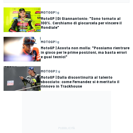
MOTOGP
1 g
MotoGP | Di Giannantonio: "Sono tornato al
100%. Cerchiamo di giocarcela per vincere il
Mondiale"
MOTOGP
1 g
MotoGP | Acosta non molla: "Possiamo rientrare
in gioco per le prime posizioni, ma basta errori
e guai tecnici"
MOTOGP
2 g
MotoGP | Dalla discontinuità al talento
sbocciato: come Fernandez si è meritato il
rinnovo in Trackhouse