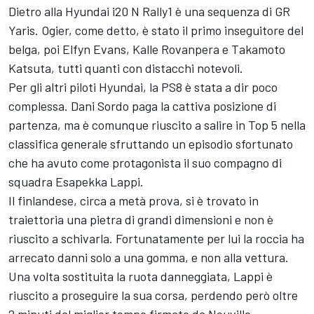
Dietro alla Hyundai i20 N Rally1 è una sequenza di GR
Yaris. Ogier, come detto, è stato il primo inseguitore del
belga, poi
Elfyn Evans
,
Kalle Rovanpera
e
Takamoto
Katsuta
, tutti quanti con distacchi notevoli.
Per gli altri piloti Hyundai, la PS8 è stata a dir poco
complessa.
Dani Sordo
paga la cattiva posizione di
partenza, ma è comunque riuscito a salire in Top 5 nella
classifica generale sfruttando un episodio sfortunato
che ha avuto come protagonista il suo compagno di
squadra
Esapekka Lappi
.
Il finlandese, circa a metà prova, si è trovato in
traiettoria una pietra di grandi dimensioni e non è
riuscito a schivarla. Fortunatamente per lui la roccia ha
arrecato danni solo a una gomma, e non alla vettura.
Una volta sostituita la ruota danneggiata, Lappi è
riuscito a proseguire la sua corsa, perdendo però oltre
2 minuti dal miglior tempo firmato da Neuville.