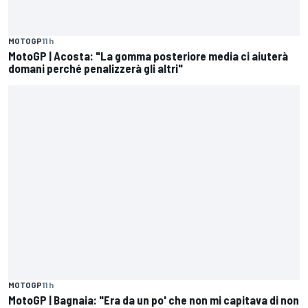
MOTOGP
11 h
MotoGP | Acosta: "La gomma posteriore media ci aiuterà
domani perché penalizzerà gli altri"
MOTOGP
11 h
MotoGP | Bagnaia: "Era da un po' che non mi capitava di non