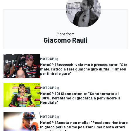
More from
Giacomo Rauli
MOTOGP
1 g
MotoGP | Bezzecchi vola ma è preoccupato: "Sto
male. Fatico a fare qualche giro di fila. Firmerei
per finire le gare"
MOTOGP
2 g
MotoGP | Di Giannantonio: "Sono tornato al
100%. Cerchiamo di giocarcela per vincere il
Mondiale"
MOTOGP
2 g
MotoGP | Acosta non molla: "Possiamo rientrare
in gioco per le prime posizioni, ma basta errori