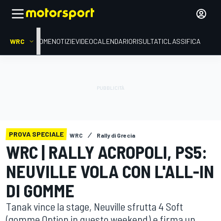
WRC
HOME
NOTIZIE
VIDEO
CALENDARIO
RISULTATI
CLASSIFICA
PROVA SPECIALE
WRC
Rally di Grecia
WRC | RALLY ACROPOLI, PS5:
NEUVILLE VOLA CON L'ALL-IN
DI GOMME
Tanak vince la stage, Neuville sfrutta 4 Soft
(gomme Option in questo weekend) e firma un