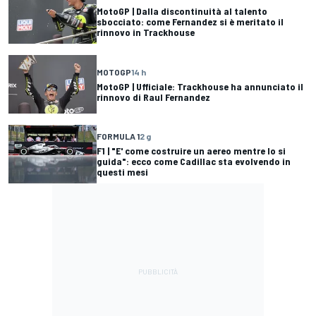
MotoGP | Dalla discontinuità al talento
sbocciato: come Fernandez si è meritato il
rinnovo in Trackhouse
MOTOGP
14 h
MotoGP | Ufficiale: Trackhouse ha annunciato il
rinnovo di Raul Fernandez
FORMULA 1
2 g
F1 | "E' come costruire un aereo mentre lo si
guida": ecco come Cadillac sta evolvendo in
questi mesi