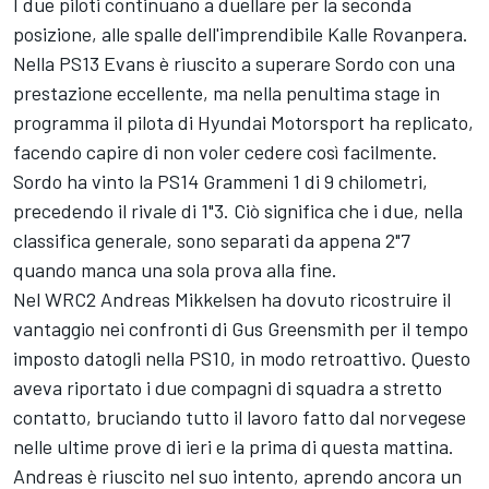
I due piloti continuano a duellare per la seconda
posizione, alle spalle dell'imprendibile
Kalle Rovanpera
.
Nella PS13 Evans è riuscito a superare Sordo con una
prestazione eccellente, ma nella penultima stage in
programma il pilota di
Hyundai Motorsport
ha replicato,
facendo capire di non voler cedere così facilmente.
Sordo ha vinto la PS14 Grammeni 1 di 9 chilometri,
precedendo il rivale di 1"3. Ciò significa che i due, nella
classifica generale, sono separati da appena 2"7
quando manca una sola prova alla fine.
Nel WRC2
Andreas Mikkelsen
ha dovuto ricostruire il
vantaggio nei confronti di
Gus Greensmith
per il tempo
imposto datogli nella PS10, in modo retroattivo. Questo
aveva riportato i due compagni di squadra a stretto
contatto, bruciando tutto il lavoro fatto dal norvegese
nelle ultime prove di ieri e la prima di questa mattina.
Andreas è riuscito nel suo intento, aprendo ancora un