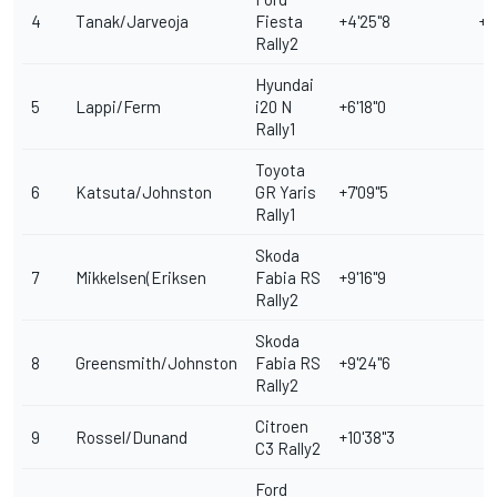
4
Tanak/Jarveoja
Fiesta
+4'25"8
+3
Rally2
Hyundai
5
Lappi/Ferm
i20 N
+6'18"0
Rally1
Toyota
6
Katsuta/Johnston
GR Yaris
+7'09"5
Rally1
Skoda
7
Mikkelsen(Eriksen
Fabia RS
+9'16"9
Rally2
Skoda
8
Greensmith/Johnston
Fabia RS
+9'24"6
Rally2
Citroen
9
Rossel/Dunand
+10'38"3
C3 Rally2
Ford