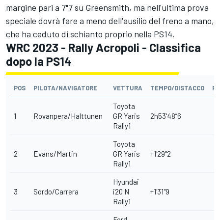
margine pari a 7"7 su Greensmith, ma nell'ultima prova
speciale dovrà fare a meno dell'ausilio del freno a mano,
che ha ceduto di schianto proprio nella PS14.
WRC 2023 - Rally Acropoli - Classifica
dopo la PS14
POS
PILOTA/NAVIGATORE
VETTURA
TEMPO/DISTACCO
PE
Toyota
1
Rovanpera/Halttunen
GR Yaris
2h53'48”6
Rally1
Toyota
2
Evans/Martin
GR Yaris
+1'29"2
Rally1
Hyundai
3
Sordo/Carrera
i20 N
+1'31"9
Rally1
Ford