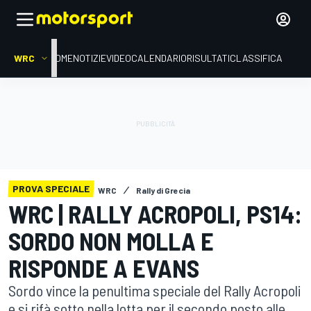
WRC
HOME
NOTIZIE
VIDEO
CALENDARIO
RISULTATI
CLASSIFICA
PROVA SPECIALE
WRC
Rally di Grecia
WRC | RALLY ACROPOLI, PS14:
SORDO NON MOLLA E
RISPONDE A EVANS
Sordo vince la penultima speciale del Rally Acropoli
e si rifà sotto nella lotta per il secondo posto alle