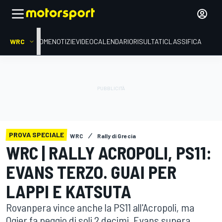
WRC
HOME
NOTIZIE
VIDEO
CALENDARIO
RISULTATI
CLASSIFICA
PROVA SPECIALE
WRC
Rally di Grecia
WRC | RALLY ACROPOLI, PS11:
EVANS TERZO. GUAI PER
LAPPI E KATSUTA
Rovanpera vince anche la PS11 all'Acropoli, ma
Ogier fa peggio di soli 2 decimi. Evans supera