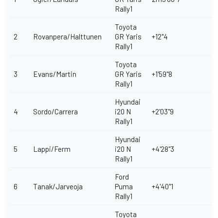
Rally1
Toyota
2
Rovanpera/Halttunen
GR Yaris
+12"4
Rally1
Toyota
3
Evans/Martin
GR Yaris
+1'59"8
Rally1
Hyundai
4
Sordo/Carrera
i20 N
+2'03"9
Rally1
Hyundai
5
Lappi/Ferm
i20 N
+4'28"3
Rally1
Ford
6
Tanak/Jarveoja
Puma
+4'40"1
+
Rally1
Toyota