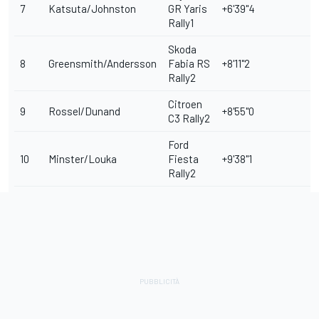
7
Katsuta/Johnston
GR Yaris
+6'39"4
Rally1
Skoda
8
Greensmith/Andersson
Fabia RS
+8'11"2
Rally2
Citroen
9
Rossel/Dunand
+8'55"0
C3 Rally2
Ford
10
Minster/Louka
Fiesta
+9'38"1
Rally2