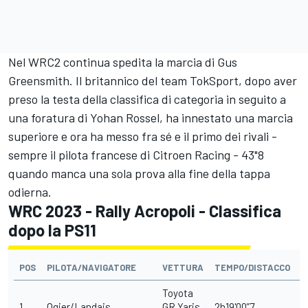
Nel WRC2 continua spedita la marcia di
Gus
Greensmith
. Il britannico del team TokSport, dopo aver
preso la testa della classifica di categoria in seguito a
una foratura di Yohan Rossel, ha innestato una marcia
superiore e ora ha messo fra sé e il primo dei rivali -
sempre il pilota francese di Citroen Racing - 43"8
quando manca una sola prova alla fine della tappa
odierna.
WRC 2023 - Rally Acropoli - Classifica
dopo la PS11
POS
PILOTA/NAVIGATORE
VETTURA
TEMPO/DISTACCO
P
Toyota
1
Ogier/Landais
GR Yaris
2h19'00”7