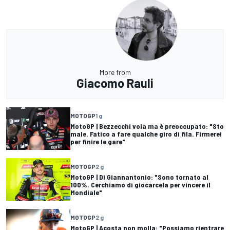
More from
Giacomo Rauli
MOTOGP
1 g
MotoGP | Bezzecchi vola ma è preoccupato: "Sto
male. Fatico a fare qualche giro di fila. Firmerei
per finire le gare"
MOTOGP
2 g
MotoGP | Di Giannantonio: "Sono tornato al
100%. Cerchiamo di giocarcela per vincere il
Mondiale"
MOTOGP
2 g
MotoGP | Acosta non molla: "Possiamo rientrare