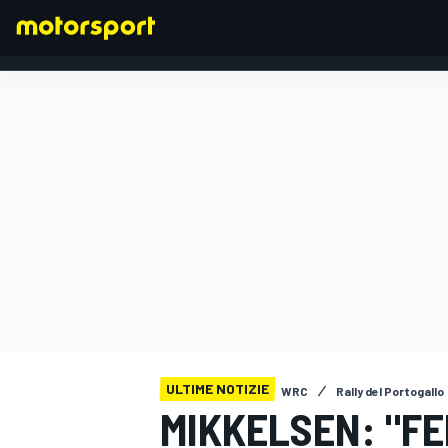
FORMULA 1
ULTIME NOTIZIE
WRC
Rally del Portogallo
MIKKELSEN: "FE