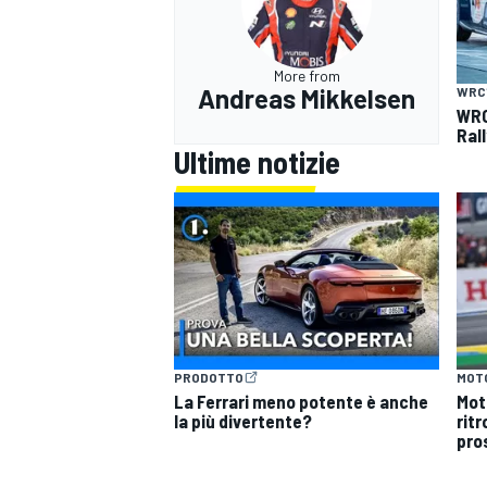
More from
Andreas Mikkelsen
WRC
WRC 
Ral
Ultime notizie
PRODOTTO
MOT
La Ferrari meno potente è anche
Mot
MONOMARCA
la più divertente?
ritr
pro