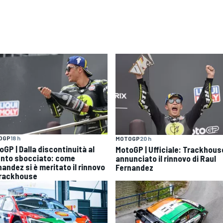
OGP
18 h
MOTOGP
20 h
oGP | Dalla discontinuità al
MotoGP | Ufficiale: Trackhous
ento sbocciato: come
annunciato il rinnovo di Raul
nandez si è meritato il rinnovo
Fernandez
Trackhouse