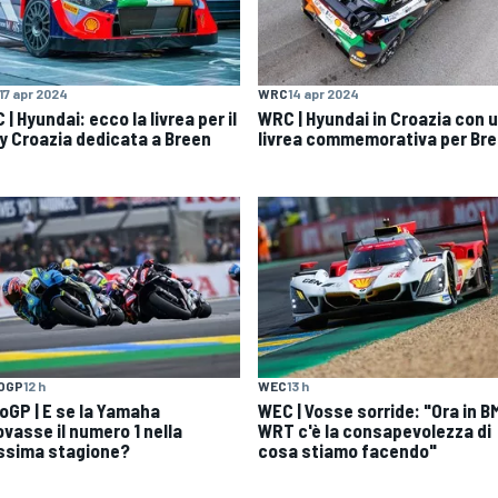
17 apr 2024
WRC
14 apr 2024
| Hyundai: ecco la livrea per il
WRC | Hyundai in Croazia con 
ly Croazia dedicata a Breen
livrea commemorativa per Br
OGP
12 h
WEC
13 h
oGP | E se la Yamaha
WEC | Vosse sorride: "Ora in 
ovasse il numero 1 nella
WRT c'è la consapevolezza di
ssima stagione?
cosa stiamo facendo"