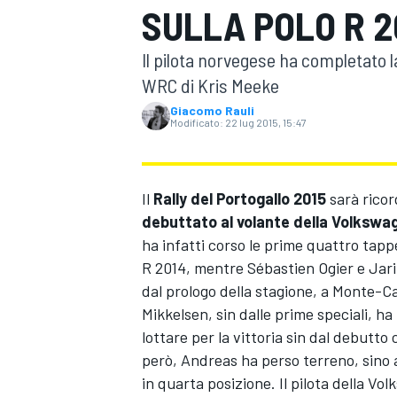
SULLA POLO R 2
MOTOGP
WEC
Il pilota norvegese ha completato l
WRC di Kris Meeke
Giacomo Rauli
Modificato:
22 lug 2015, 15:47
Il
Rally del Portogallo 2015
sarà rico
debuttato al volante della Volkswa
WRC
ha infatti corso le prime quattro tapp
R 2014, mentre Sébastien Ogier e Jari
dal prologo della stagione, a Monte-Ca
Mikkelsen, sin dalle prime speciali, ha
lottare per la vittoria sin dal debutto
però, Andreas ha perso terreno, sino a
in quarta posizione. Il pilota della V