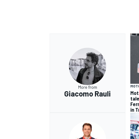
MOT
More from
Giacomo Rauli
Mot
tal
Fer
in 
ENDURANCE/GT