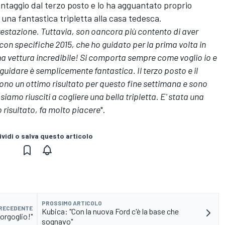
vantaggio dal terzo posto e lo ha agguantato proprio
 una fantastica tripletta alla casa tedesca.
restazione. Tuttavia, son oancora più contento di aver
on specifiche 2015, che ho guidato per la prima volta in
a vettura incredibile! Si comporta sempre come voglio io e
uidare è semplicemente fantastica. Il terzo posto e il
no un ottimo risultato per questo fine settimana e sono
amo riusciti a cogliere una bella tripletta. E' stata una
 risultato, fa molto piacere
".
vidi o salva questo articolo
PROSSIMO ARTICOLO
PRECEDENTE
Kubica: "Con la nuova Ford c'è la base che
 orgoglio!"
sognavo"