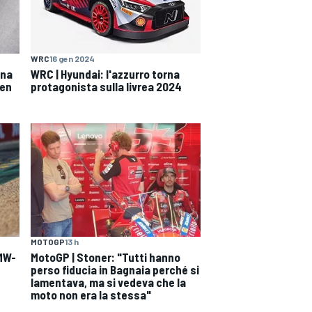
WRC
16 gen 2024
una
WRC | Hyundai: l'azzurro torna
een
protagonista sulla livrea 2024
MOTOGP
13 h
BMW-
MotoGP | Stoner: "Tutti hanno
perso fiducia in Bagnaia perché si
lamentava, ma si vedeva che la
moto non era la stessa"