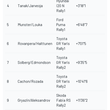
Hyundai
4
Tanak/Jarveoja
i20 N
+3'18"1
Rally1
Ford
5
Munster/Louka
Puma
+6'48"7
Rally1
Toyota
6
Rovanpera/Halttunen
GR Yaris
+7'01"5
Rally1
Toyota
7
Solberg/Edmondson
GR Yaris
+9'35"5
Rally2
Toyota
8
Cachon/Rozada
GR Yaris
+10'41"6
Rally2
Skoda
9
Gryazin/Aleksandrov
Fabia RS
+11'36"2
Rally2