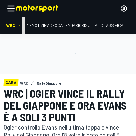
WRC
HOME
NOTIZIE
VIDEO
CALENDARIO
RISULTATI
CLASSIFICA
GARA
WRC
Rally Giappone
WRC | OGIER VINCE IL RALLY
DEL GIAPPONE E ORA EVANS
È A SOLI 3 PUNTI
Ogier controlla Evans nell'ultima tappa e vince il
Rally del Giappone. Ora l'8 volte iridato ha soli 3