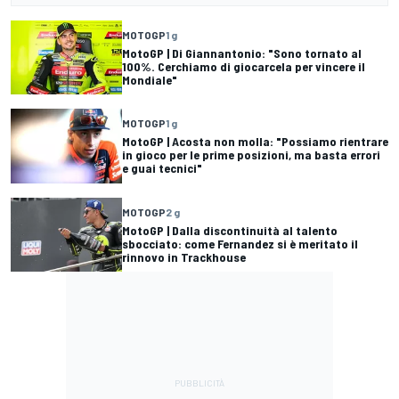
MOTOGP
1 g
MotoGP | Di Giannantonio: "Sono tornato al
100%. Cerchiamo di giocarcela per vincere il
Mondiale"
MOTOGP
1 g
MotoGP | Acosta non molla: "Possiamo rientrare
in gioco per le prime posizioni, ma basta errori
e guai tecnici"
MOTOGP
2 g
MotoGP | Dalla discontinuità al talento
sbocciato: come Fernandez si è meritato il
rinnovo in Trackhouse