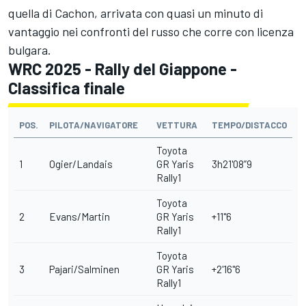
quella di Cachon, arrivata con quasi un minuto di
vantaggio nei confronti del russo che corre con licenza
bulgara.
WRC 2025 - Rally del Giappone -
Classifica finale
POS.
PILOTA/NAVIGATORE
VETTURA
TEMPO/DISTACCO
Toyota
1
Ogier/Landais
GR Yaris
3h21'08”9
Rally1
Toyota
2
Evans/Martin
GR Yaris
+11"6
Rally1
Toyota
3
Pajari/Salminen
GR Yaris
+2'16"6
Rally1