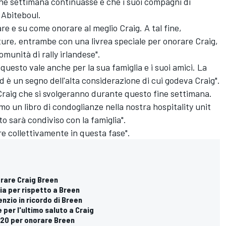
fine settimana continuasse e che i suoi compagni di
 Abiteboul.
re e su come onorare al meglio Craig. A tal fine,
ure, entrambe con una livrea speciale per onorare Craig,
omunità di rally irlandese".
questo vale anche per la sua famiglia e i suoi amici. La
ed è un segno dell'alta considerazione di cui godeva Craig".
i Craig che si svolgeranno durante questo fine settimana.
amo un libro di condoglianze nella nostra hospitality unit
to sarà condiviso con la famiglia".
re collettivamente in questa fase".
brare Craig Breen
ia per rispetto a Breen
enzio in ricordo di Breen
 per l'ultimo saluto a Craig
 i20 per onorare Breen