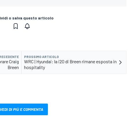
vidi o salva questo articolo
PRECEDENTE
PROSSIMO ARTICOLO
brare Craig
WRC | Hyundai: la i20 di Breen rimane esposta in
Breen
hospitality
VEDI DI PIÙ E COMMENTA