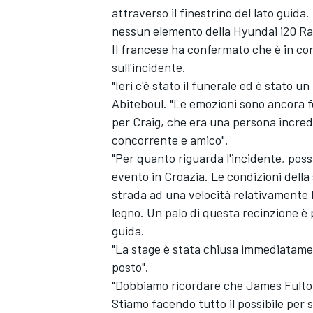
attraverso il finestrino del lato guida
nessun elemento della Hyundai i20 Ral
Il francese ha confermato che è in co
sull'incidente.
"Ieri c'è stato il funerale ed è stato
Abiteboul. "Le emozioni sono ancora fo
per Craig, che era una persona incre
concorrente e amico".
"Per quanto riguarda l'incidente, pos
evento in Croazia. Le condizioni della 
strada ad una velocità relativamente 
legno. Un palo di questa recinzione è p
guida.
"La stage è stata chiusa immediatame
posto".
"Dobbiamo ricordare che James Fulton è
Stiamo facendo tutto il possibile pe