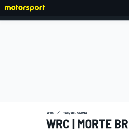
FORMULA 1
WRC
Rally di Croazia
WRC | MORTE B