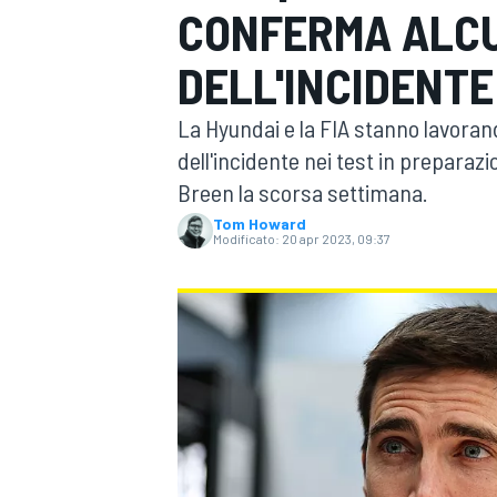
CONFERMA ALCU
MOTOGP
WEC
DELL'INCIDENTE
La Hyundai e la FIA stanno lavorand
dell'incidente nei test in preparazio
Breen la scorsa settimana.
Tom Howard
Modificato:
20 apr 2023, 09:37
WRC