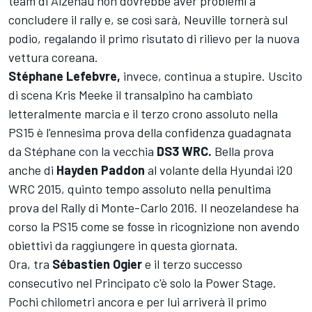
team di Alzenau non dovrebbe aver problemi a
concludere il rally e, se così sarà, Neuville tornerà sul
podio, regalando il primo risutato di rilievo per la nuova
vettura coreana.
Stéphane Lefebvre,
invece, continua a stupire. Uscito
di scena Kris Meeke il transalpino ha cambiato
letteralmente marcia e il terzo crono assoluto nella
PS15 è l'ennesima prova della confidenza guadagnata
da Stéphane con la vecchia
DS3 WRC.
Bella prova
anche di
Hayden Paddon
al volante della Hyundai i20
WRC 2015, quinto tempo assoluto nella penultima
prova del Rally di Monte-Carlo 2016. Il neozelandese ha
corso la PS15 come se fosse in ricognizione non avendo
obiettivi da raggiungere in questa giornata.
Ora, tra
Sébastien Ogier
e il terzo successo
consecutivo nel Principato c'è solo la Power Stage.
Pochi chilometri ancora e per lui arriverà il primo