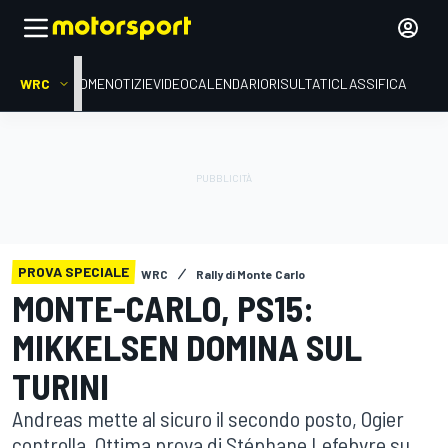
WRC
HOME
NOTIZIE
VIDEO
CALENDARIO
RISULTATI
CLASSIFICA
PROVA SPECIALE
WRC
Rally di Monte Carlo
MONTE-CARLO, PS15:
MIKKELSEN DOMINA SUL
TURINI
Andreas mette al sicuro il secondo posto, Ogier
controlla. Ottima prova di Stéphane Lefebvre su