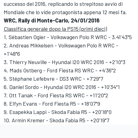
successo del 2016, replicando lo strepitoso avvio di
Mondiale che lo vide protagonista appena 12 mesi fa.
WRC, Rally di Monte-Carlo, 24/01/2016
Classifica generale dopo la PS15 (primi dieci)
1. Sébastien Ogier - Volkswagen Polo R WRC - 3.41'43"5
2. Andreas Mikkelsen - Volkswagen Polo R WRC -
+1'48"6
3. Thierry Neuville - Hyundai i20 WRC 2016 - +2'10"3
4. Mads Ostberg - Ford Fiesta RS WRC - +4'36"2
5. Stéphane Lefebvre - DS3 WRC - +7'29"7
6. Daniel Sordo - Hyundai i20 WRC 2016 - +10'34"1
7. Ott Tanak - Ford Fiesta RS WRC - +11'20"2
8. Elfyn Evans - Ford Fiesta R5 - +18'07"9
9. Esapekka Lappi - Skoda Fabia R5 - +20'18"0
10. Armin Kremer - Skoda Fabia R5 - +20'19"7