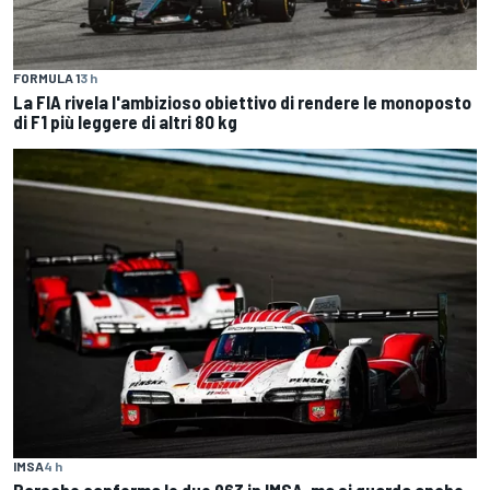
FORMULA 1
3 h
La FIA rivela l'ambizioso obiettivo di rendere le monoposto
di F1 più leggere di altri 80 kg
IMSA
4 h
Porsche conferma le due 963 in IMSA, ma si guarda anche