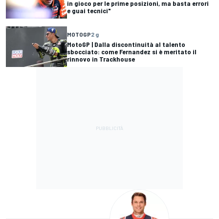
in gioco per le prime posizioni, ma basta errori
e guai tecnici"
MOTOGP
2 g
MotoGP | Dalla discontinuità al talento
sbocciato: come Fernandez si è meritato il
rinnovo in Trackhouse