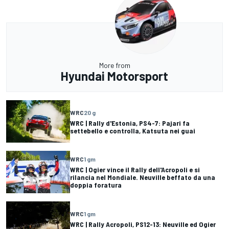
More from
Hyundai Motorsport
WRC
20 g
WRC | Rally d'Estonia, PS4-7: Pajari fa
settebello e controlla, Katsuta nei guai
WRC
1 gm
WRC | Ogier vince il Rally dell'Acropoli e si
rilancia nel Mondiale. Neuville beffato da una
doppia foratura
WRC
1 gm
WRC | Rally Acropoli, PS12-13: Neuville ed Ogier