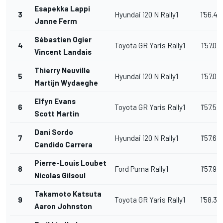
Esapekka Lappi
3
Hyundai i20 N Rally1
1'56.4
Janne Ferm
Sébastien Ogier
4
Toyota GR Yaris Rally1
1'57.0
Vincent Landais
Thierry Neuville
5
Hyundai i20 N Rally1
1'57.0
Martijn Wydaeghe
Elfyn Evans
6
Toyota GR Yaris Rally1
1'57.5
Scott Martin
Dani Sordo
7
Hyundai i20 N Rally1
1'57.6
Candido Carrera
Pierre-Louis Loubet
8
Ford Puma Rally1
1'57.9
Nicolas Gilsoul
Takamoto Katsuta
9
Toyota GR Yaris Rally1
1'58.3
Aaron Johnston