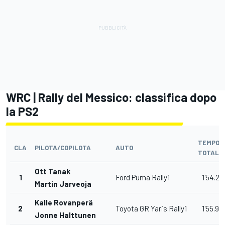
WRC | Rally del Messico: classifica dopo
la PS2
TEMPO
CLA
PILOTA/COPILOTA
AUTO
TOTALE
Ott Tanak
1
Ford Puma Rally1
1'54.2
Martin Jarveoja
Kalle Rovanperä
2
Toyota GR Yaris Rally1
1'55.9
Jonne Halttunen