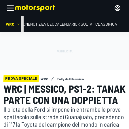
WRC
HOME
NOTIZIE
VIDEO
CALENDARIO
RISULTATI
CLASSIFICA
PROVA SPECIALE
WRC
Rally del Messico
WRC | MESSICO, PS1-2: TANAK
PARTE CON UNA DOPPIETTA
Il pilota della Ford si impone in entrambe le prove
spettacolo sulle strade di Guanajuato, precedendo
di 1"7 la Toyota del campione del mondo in carica