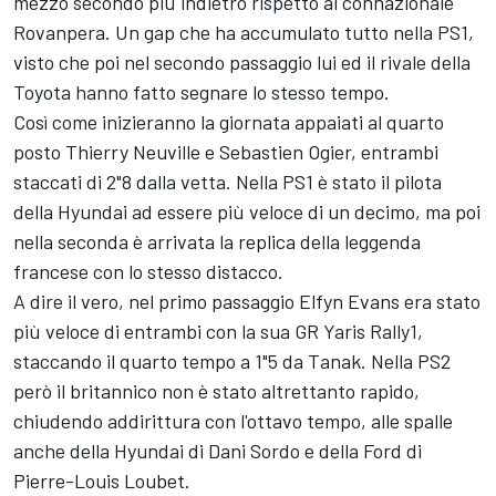
mezzo secondo più indietro rispetto al connazionale
Rovanpera. Un gap che ha accumulato tutto nella PS1,
visto che poi nel secondo passaggio lui ed il rivale della
Toyota hanno fatto segnare lo stesso tempo.
Così come inizieranno la giornata appaiati al quarto
posto
Thierry Neuville
e Sebastien Ogier, entrambi
staccati di 2"8 dalla vetta. Nella PS1 è stato il pilota
della Hyundai ad essere più veloce di un decimo, ma poi
nella seconda è arrivata la replica della leggenda
francese con lo stesso distacco.
A dire il vero, nel primo passaggio
Elfyn Evans
era stato
più veloce di entrambi con la sua GR Yaris Rally1,
staccando il quarto tempo a 1"5 da Tanak. Nella PS2
però il britannico non è stato altrettanto rapido,
chiudendo addirittura con l'ottavo tempo, alle spalle
anche della Hyundai di
Dani Sordo
e della Ford di
Pierre-Louis Loubet
.