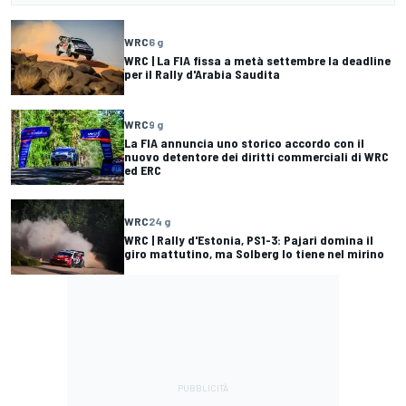
WRC
6 g
WRC | La FIA fissa a metà settembre la deadline
per il Rally d'Arabia Saudita
WRC
9 g
La FIA annuncia uno storico accordo con il
nuovo detentore dei diritti commerciali di WRC
ed ERC
WRC
24 g
WRC | Rally d'Estonia, PS1-3: Pajari domina il
giro mattutino, ma Solberg lo tiene nel mirino