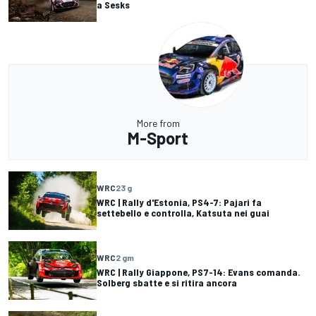
a Sesks
More from
M-Sport
WRC
23 g
WRC | Rally d'Estonia, PS4-7: Pajari fa
settebello e controlla, Katsuta nei guai
WRC
2 gm
WRC | Rally Giappone, PS7-14: Evans comanda.
Solberg sbatte e si ritira ancora