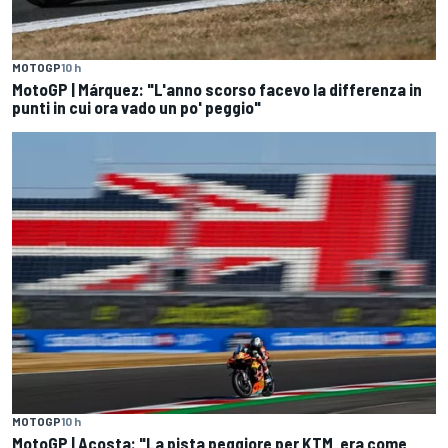
MOTOGP
10 h
MotoGP | Márquez: "L'anno scorso facevo la differenza in
punti in cui ora vado un po' peggio"
MOTOGP
10 h
MotoGP | Acosta: "La pista peggiore per KTM, era come