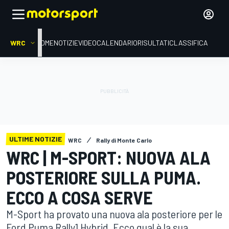
WRC
HOME
NOTIZIE
VIDEO
CALENDARIO
RISULTATI
CLASSIFICA
ULTIME NOTIZIE
WRC
Rally di Monte Carlo
WRC | M-SPORT: NUOVA ALA
POSTERIORE SULLA PUMA.
ECCO A COSA SERVE
M-Sport ha provato una nuova ala posteriore per le
Ford Puma Rally1 Hybrid. Ecco qual è la sua