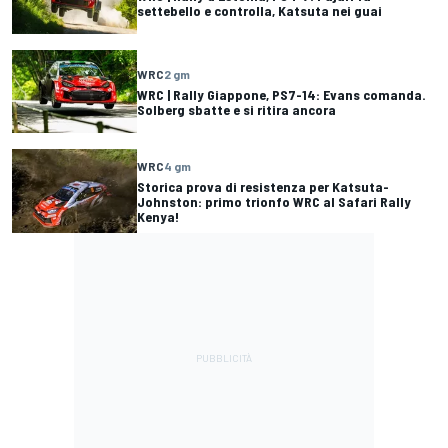
settebello e controlla, Katsuta nei guai
WRC
2 gm
WRC | Rally Giappone, PS7-14: Evans comanda.
Solberg sbatte e si ritira ancora
WRC
4 gm
Storica prova di resistenza per Katsuta-
Johnston: primo trionfo WRC al Safari Rally
Kenya!