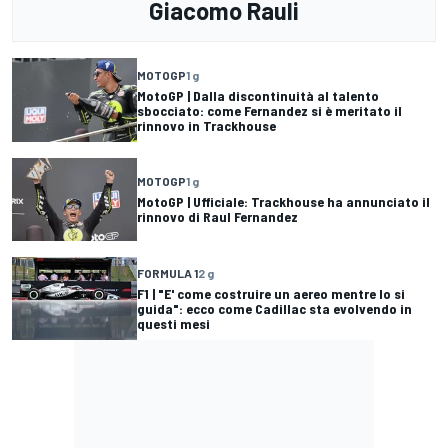
Giacomo Rauli
MOTOGP
1 g
MotoGP | Dalla discontinuità al talento
sbocciato: come Fernandez si è meritato il
rinnovo in Trackhouse
MOTOGP
1 g
MotoGP | Ufficiale: Trackhouse ha annunciato il
rinnovo di Raul Fernandez
FORMULA 1
2 g
F1 | "E' come costruire un aereo mentre lo si
guida": ecco come Cadillac sta evolvendo in
questi mesi