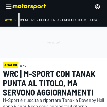
WRC
HOME
NOTIZIE
VIDEO
CALENDARIO
RISULTATI
CLASSIFICA
ANALISI
WRC
WRC | M-SPORT CON TANAK
PUNTA AL TITOLO, MA
SERVONO AGGIORNAMENTI
M-Sport è riuscita a riportare Tanak a Dovenby Hall
dopo 5 anni. Ecco cosa comporta il ritorno