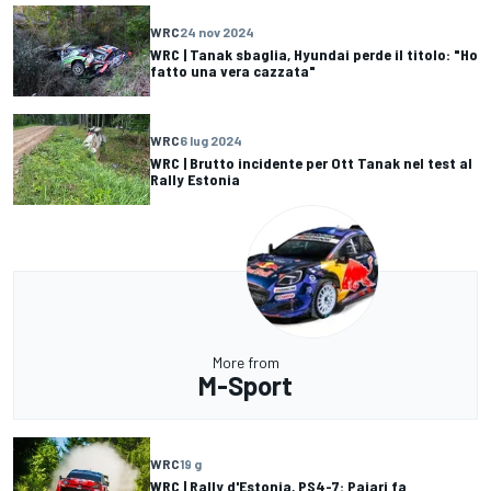
WRC
24 nov 2024
WRC | Tanak sbaglia, Hyundai perde il titolo: "Ho
fatto una vera cazzata"
WRC
6 lug 2024
WRC | Brutto incidente per Ott Tanak nel test al
Rally Estonia
More from
M-Sport
WRC
19 g
WRC | Rally d'Estonia, PS4-7: Pajari fa