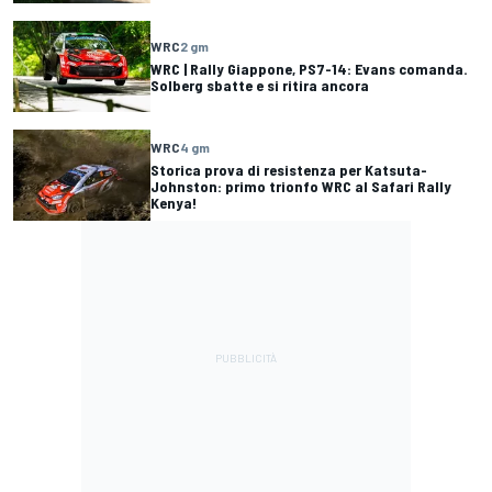
WRC
2 gm
WRC | Rally Giappone, PS7-14: Evans comanda.
Solberg sbatte e si ritira ancora
WRC
4 gm
Storica prova di resistenza per Katsuta-
Johnston: primo trionfo WRC al Safari Rally
Kenya!