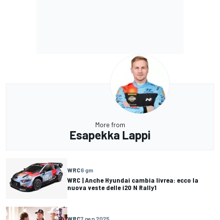
More from
Esapekka Lappi
WRC
6 gm
WRC | Anche Hyundai cambia livrea: ecco la
nuova veste delle i20 N Rally1
WRC
7 gen 2025