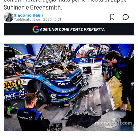
Suninen e Greensmith.
Giacomo Rauli
Pubblicato:
5 gen 2020, 10:31
AGGIUNGI COME FONTE PREFERITA