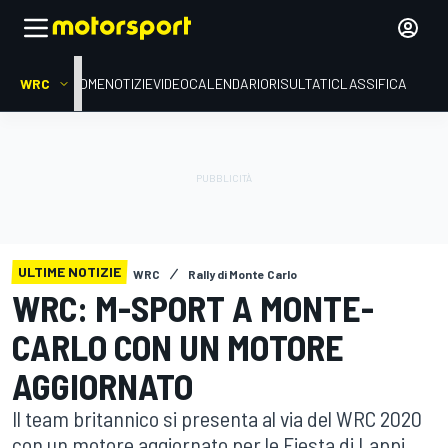
WRC
HOME
NOTIZIE
VIDEO
CALENDARIO
RISULTATI
CLASSIFICA
ULTIME NOTIZIE
WRC
Rally di Monte Carlo
WRC: M-SPORT A MONTE-
CARLO CON UN MOTORE
AGGIORNATO
Il team britannico si presenta al via del WRC 2020
con un motore aggiornato per le Fiesta di Lappi,