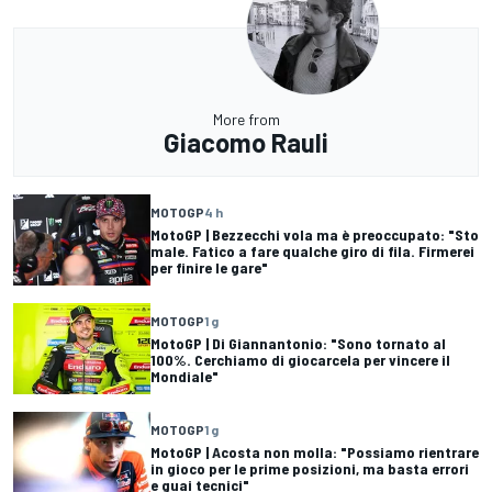
More from
Giacomo Rauli
MOTOGP
4 h
MotoGP | Bezzecchi vola ma è preoccupato: "Sto
male. Fatico a fare qualche giro di fila. Firmerei
per finire le gare"
MOTOGP
1 g
MotoGP | Di Giannantonio: "Sono tornato al
100%. Cerchiamo di giocarcela per vincere il
Mondiale"
MOTOGP
1 g
MotoGP | Acosta non molla: "Possiamo rientrare
in gioco per le prime posizioni, ma basta errori
e guai tecnici"