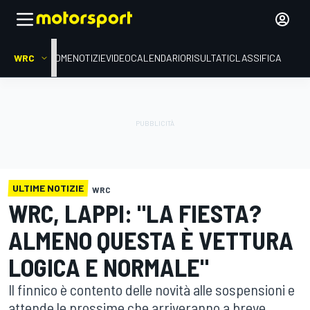
WRC
HOME
NOTIZIE
VIDEO
CALENDARIO
RISULTATI
CLASSIFICA
ULTIME NOTIZIE
WRC
WRC, LAPPI: "LA FIESTA?
ALMENO QUESTA È VETTURA
LOGICA E NORMALE"
Il finnico è contento delle novità alle sospensioni e
attende le prossime che arriveranno a breve,