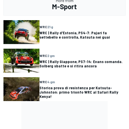
More from
M-Sport
WRC
21 g
WRC | Rally d'Estonia, PS4-7: Pajari fa
settebello e controlla, Katsuta nei guai
WRC
2 gm
WRC | Rally Giappone, PS7-14: Evans comanda.
Solberg sbatte e si ritira ancora
WRC
4 gm
Storica prova di resistenza per Katsuta-
Johnston: primo trionfo WRC al Safari Rally
Kenya!