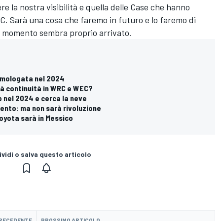
ere la nostra visibilità e quella delle Case che hanno
RC. Sarà una cosa che faremo in futuro e lo faremo di
 il momento sembra proprio arrivato.
 omologata nel 2024
rà continuità in WRC e WEC?
p nel 2024 e cerca la neve
ento: ma non sarà rivoluzione
 Toyota sarà in Messico
vidi o salva questo articolo
PRECEDENTE
PROSSIMO ARTICOLO