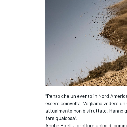
"Penso che un evento in Nord America 
ENDURANCE/GT
essere coinvolta. Vogliamo vedere un 
attualmente non è sfruttato. Hanno gr
fare qualcosa".
Anche Pirelli, fornitore unico di gomm