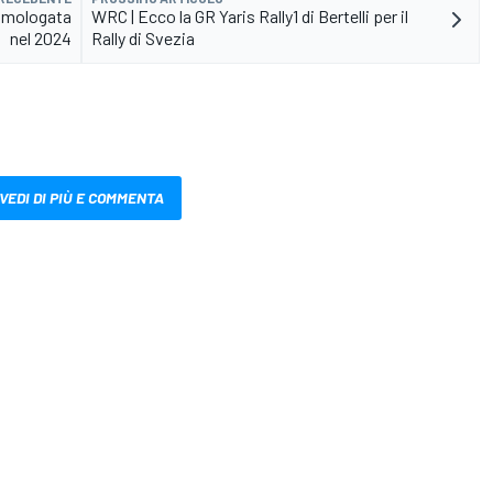
 omologata
WRC | Ecco la GR Yaris Rally1 di Bertelli per il
nel 2024
Rally di Svezia
VEDI DI PIÙ E COMMENTA