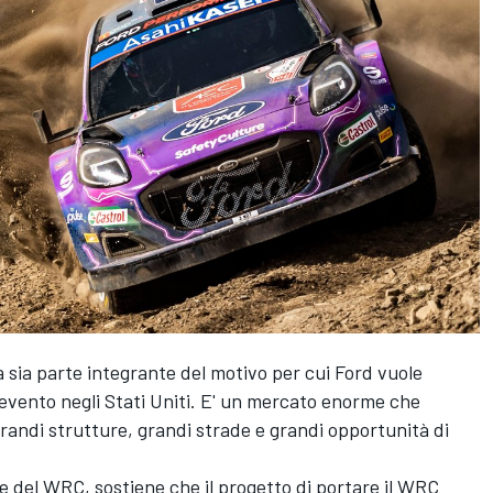
sia parte integrante del motivo per cui Ford vuole
evento negli Stati Uniti. E' un mercato enorme che
andi strutture, grandi strade e grandi opportunità di
e del WRC, sostiene che il progetto di portare il WRC