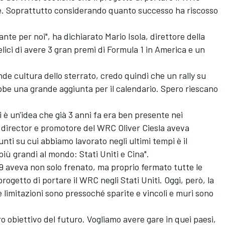
te. Soprattutto considerando quanto successo ha riscosso
te per noi", ha dichiarato Mario Isola, direttore della
elici di avere 3 gran premi di Formula 1 in America e un
de cultura dello sterrato, credo quindi che un rally su
ebbe una grande aggiunta per il calendario. Spero riescano
ti è un'idea che già 3 anni fa era ben presente nei
 director e promotore del WRC Oliver Ciesla aveva
nti su cui abbiamo lavorato negli ultimi tempi è il
 più grandi al mondo: Stati Uniti e Cina".
9 aveva non solo frenato, ma proprio fermato tutte le
ogetto di portare il WRC negli Stati Uniti. Oggi, però, la
e limitazioni sono pressoché sparite e vincoli e muri sono
tro obiettivo del futuro. Vogliamo avere gare in quei paesi,