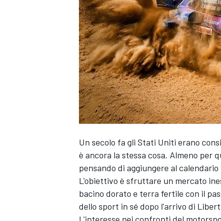
Un secolo fa gli Stati Uniti erano cons
è ancora la stessa cosa. Almeno per q
pensando di aggiungere al calendario 
L'obiettivo è sfruttare un mercato ine
bacino dorato e terra fertile con il pa
dello sport in sé dopo l'arrivo di Liber
MONOPOSTO
L'interesse nei confronti del motorspo