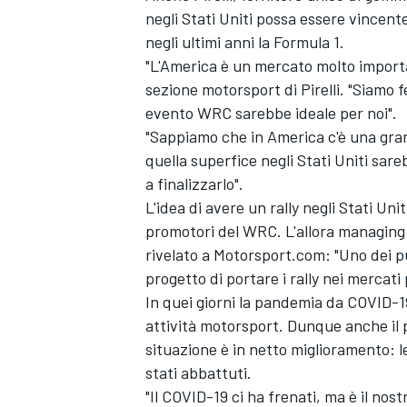
negli Stati Uniti possa essere vincen
negli ultimi anni la Formula 1.
"L'America è un mercato molto importan
sezione motorsport di Pirelli. "Siamo f
evento WRC sarebbe ideale per noi".
"Sappiamo che in America c'è una gran
quella superfice negli Stati Uniti sar
a finalizzarlo".
L'idea di avere un rally negli Stati Uni
promotori del WRC. L'allora managing
rivelato a Motorsport.com: "Uno dei pu
progetto di portare i rally nei mercati
In quei giorni la pandemia da COVID-1
attività motorsport. Dunque anche il pr
situazione è in netto miglioramento: l
MONOMARCA
stati abbattuti.
"Il COVID-19 ci ha frenati, ma è il nos