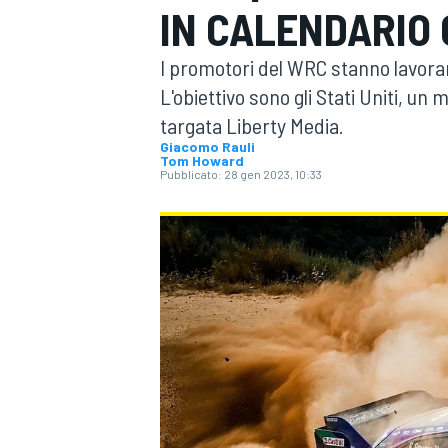
IN CALENDARIO 
MOTOGP
WEC
I promotori del WRC stanno lavoran
L'obiettivo sono gli Stati Uniti, un
targata Liberty Media.
Giacomo Rauli
Tom Howard
Pubblicato:
28 gen 2023, 10:33
WRC