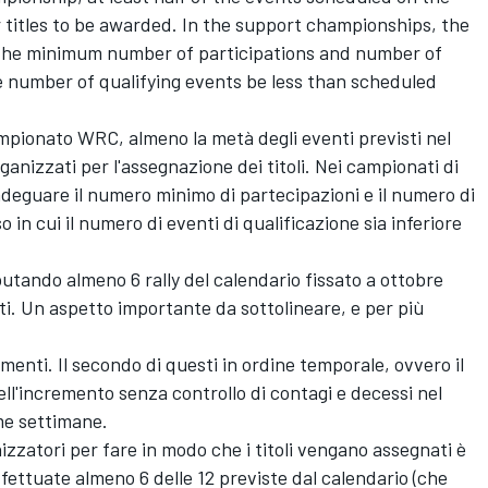
for titles to be awarded. In the support championships, the
st the minimum number of participations and number of
e number of qualifying events be less than scheduled
ampionato WRC, almeno la metà degli eventi previsti nel
ganizzati per l'assegnazione dei titoli. Nei campionati di
i adeguare il numero minimo di partecipazioni e il numero di
 in cui il numero di eventi di qualificazione sia inferiore
putando almeno 6 rally del calendario fissato a ottobre
ati. Un aspetto importante da sottolineare, e per più
enti. Il secondo di questi in ordine temporale, ovvero il
dell'incremento senza controllo di contagi e decessi nel
me settimane.
nizzatori per fare in modo che i titoli vengano assegnati è
fettuate almeno 6 delle 12 previste dal calendario (che