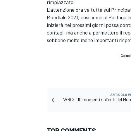
rimpiazzato.
L'attenzione ora va tutta sul Princip
Mondiale 2021, così come al Portogall
inizierà nei prossimi giorni possa cont
contagi, ma anche a permettere il rego
sebbene molto meno importanti rispetto
Condi
ARTICOLO 
WRC: i 10 momenti salienti del Mond
RALLY
TOP COMMENTS