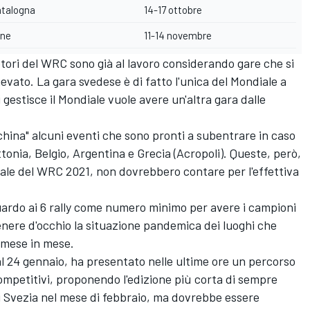
atalogna
14-17 ottobre
one
11-14 novembre
motori del WRC sono già al lavoro considerando gare che si
vato. La gara svedese è di fatto l'unica del Mondiale a
 gestisce il Mondiale vuole avere un'altra gara dalle
china" alcuni eventi che sono pronti a subentrare in caso
onia, Belgio, Argentina e Grecia (Acropoli). Queste, però,
iale del WRC 2021, non dovrebbero contare per l'effettiva
guardo ai 6 rally come numero minimo per avere i campioni
nere d'occhio la situazione pandemica dei luoghi che
i mese in mese.
 al 24 gennaio, ha presentato nelle ultime ore un
percorso
mpetitivi, proponendo l'edizione più corta di sempre
di Svezia nel mese di febbraio, ma dovrebbe essere