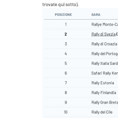
trovate qui sotto).
POSIZIONE
GARA
1
Rallye Monte-C
2
Rally di Svezia
3
Rally di Croazia
4
Rally del Portog
5
Rally Italia Sar
6
Safari Rally Ke
7
Rally Estonia
8
Rally Finlandia
ENDURANCE/GT
9
Rally Gran Bre
10
Rally del Cile