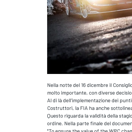
Nella notte del 16 dicembre il Consig
molto importante, con diverse decision
Al di là dell'implementazione dei punt
Costruttori, la FIA ha anche sottolin
Questo riguarda la validità della st
ordine. Nella parte finale del docume
MONOPOSTO
"To ensure the value of the WRC cham