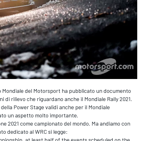
lio Mondiale del Motorsport ha pubblicato un documento
i di rilievo che riguardano anche il Mondiale Rally 2021.
i della Power Stage validi anche per il Mondiale
eato un aspetto molto importante.
agione 2021 come campionato del mondo. Ma andiamo con
nto dedicato al WRC si legge:
pionship, at least half of the events scheduled on the