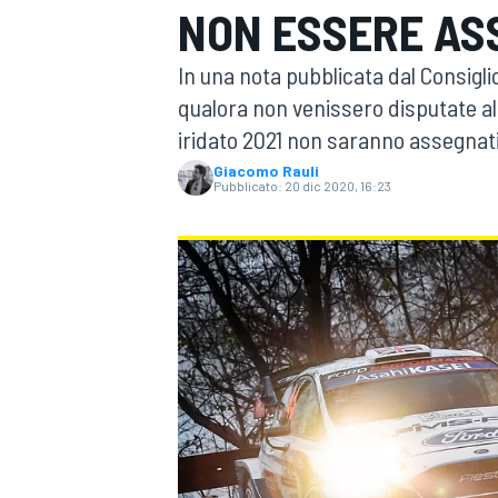
NON ESSERE AS
MOTOGP
WEC
In una nota pubblicata dal Consigl
qualora non venissero disputate alm
iridato 2021 non saranno assegnati
Giacomo Rauli
Pubblicato:
20 dic 2020, 16:23
WRC