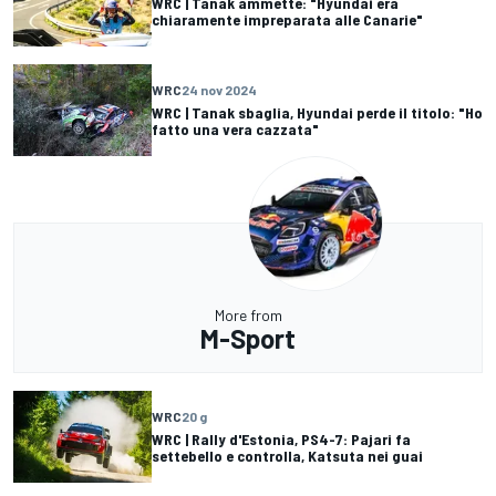
WRC | Tanak ammette: "Hyundai era
chiaramente impreparata alle Canarie"
WRC
24 nov 2024
WRC | Tanak sbaglia, Hyundai perde il titolo: "Ho
fatto una vera cazzata"
More from
M-Sport
WRC
20 g
WRC | Rally d'Estonia, PS4-7: Pajari fa
settebello e controlla, Katsuta nei guai