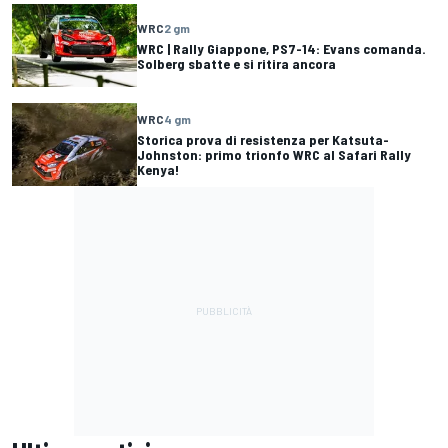
WRC
2 gm
WRC | Rally Giappone, PS7-14: Evans comanda.
Solberg sbatte e si ritira ancora
WRC
4 gm
Storica prova di resistenza per Katsuta-
Johnston: primo trionfo WRC al Safari Rally
Kenya!