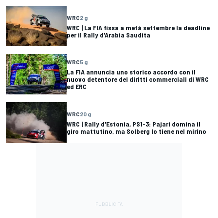
WRC
2 g
WRC | La FIA fissa a metà settembre la deadline
per il Rally d'Arabia Saudita
WRC
5 g
La FIA annuncia uno storico accordo con il
nuovo detentore dei diritti commerciali di WRC
ed ERC
WRC
20 g
WRC | Rally d'Estonia, PS1-3: Pajari domina il
giro mattutino, ma Solberg lo tiene nel mirino