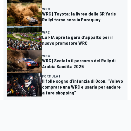
WRC
WRC | Toyota: la livrea delle GR Yaris
Rally1 torna nera in Paraguay
WRC
La FIA apre la gara d'appalto per il
nuovo promotore WRC
WRC
WRC | Svelato il percorso del Rally di
Arabia Saudita 2025
FORMULA 1
Il folle sogno d'infanzia di Ocon: “Volevo
comprare una WRC e usarla per andare
a fare shopping”