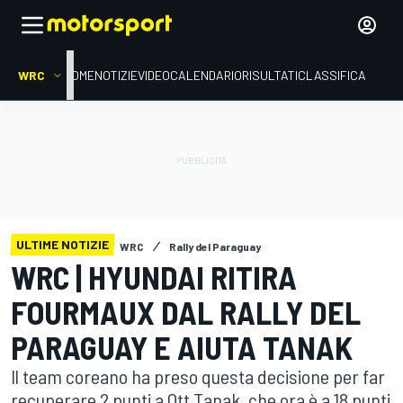
WRC
HOME
NOTIZIE
VIDEO
CALENDARIO
RISULTATI
CLASSIFICA
ULTIME NOTIZIE
WRC
Rally del Paraguay
WRC | HYUNDAI RITIRA
FOURMAUX DAL RALLY DEL
PARAGUAY E AIUTA TANAK
Il team coreano ha preso questa decisione per far
recuperare 2 punti a Ott Tanak, che ora è a 18 punti