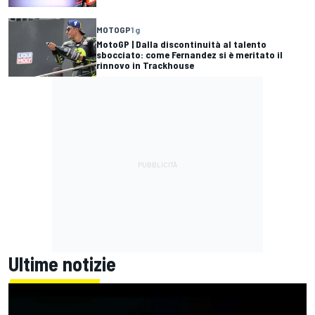
MOTOGP
1 g
MotoGP | Dalla discontinuità al talento
sbocciato: come Fernandez si è meritato il
rinnovo in Trackhouse
Ultime notizie