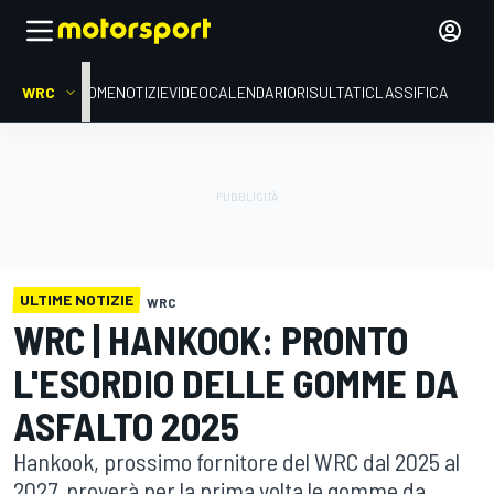
WRC
HOME
NOTIZIE
VIDEO
CALENDARIO
RISULTATI
CLASSIFICA
ULTIME NOTIZIE
WRC
WRC | HANKOOK: PRONTO
L'ESORDIO DELLE GOMME DA
ASFALTO 2025
Hankook, prossimo fornitore del WRC dal 2025 al
2027, proverà per la prima volta le gomme da