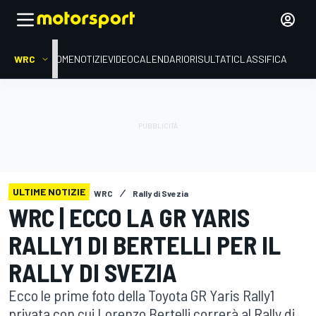
WRC
HOME
NOTIZIE
VIDEO
CALENDARIO
RISULTATI
CLASSIFICA
ULTIME NOTIZIE
WRC
Rally di Svezia
WRC | ECCO LA GR YARIS
RALLY1 DI BERTELLI PER IL
RALLY DI SVEZIA
Ecco le prime foto della Toyota GR Yaris Rally1
privata con cui Lorenzo Bertelli correrà al Rally di