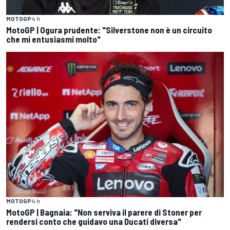
MOTOGP
4 h
MotoGP | Ogura prudente: "Silverstone non è un circuito
che mi entusiasmi molto"
MOTOGP
4 h
MotoGP | Bagnaia: "Non serviva il parere di Stoner per
rendersi conto che guidavo una Ducati diversa"