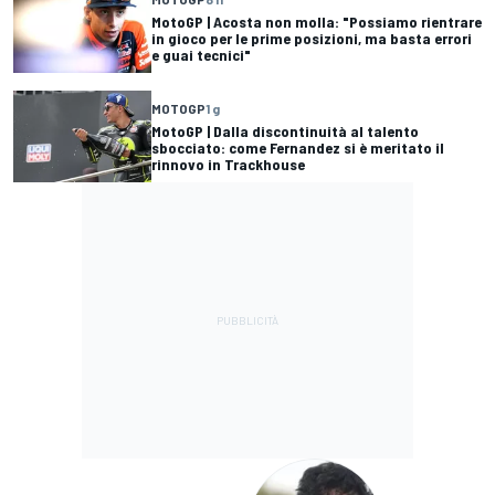
MotoGP | Acosta non molla: "Possiamo rientrare
in gioco per le prime posizioni, ma basta errori
e guai tecnici"
MOTOGP
1 g
MotoGP | Dalla discontinuità al talento
sbocciato: come Fernandez si è meritato il
rinnovo in Trackhouse