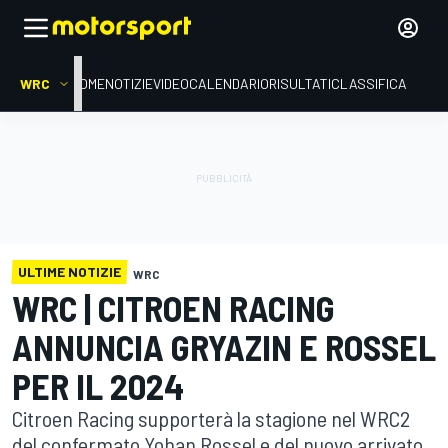
WRC
HOME
NOTIZIE
VIDEO
CALENDARIO
RISULTATI
CLASSIFICA
ULTIME NOTIZIE
WRC
WRC | CITROEN RACING
ANNUNCIA GRYAZIN E ROSSEL
PER IL 2024
Citroen Racing supporterà la stagione nel WRC2
del confermato Yohan Rossel e del nuovo arrivato