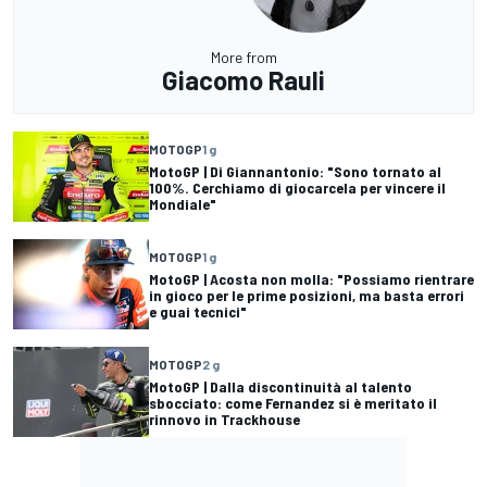
More from
Giacomo Rauli
MOTOGP
1 g
MotoGP | Di Giannantonio: "Sono tornato al
100%. Cerchiamo di giocarcela per vincere il
Mondiale"
MOTOGP
1 g
MotoGP | Acosta non molla: "Possiamo rientrare
in gioco per le prime posizioni, ma basta errori
e guai tecnici"
MOTOGP
2 g
MotoGP | Dalla discontinuità al talento
sbocciato: come Fernandez si è meritato il
rinnovo in Trackhouse