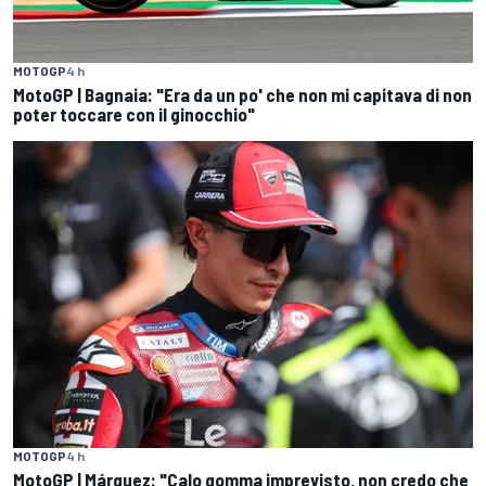
MOTOGP
4 h
MotoGP | Bagnaia: "Era da un po' che non mi capitava di non
poter toccare con il ginocchio"
MOTOGP
4 h
MotoGP | Márquez: "Calo gomma imprevisto, non credo che