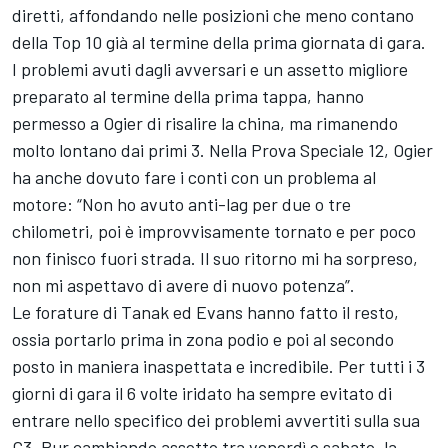
diretti, affondando nelle posizioni che meno contano
della Top 10 già al termine della prima giornata di gara.
I problemi avuti dagli avversari e un assetto migliore
preparato al termine della prima tappa, hanno
permesso a Ogier di risalire la china, ma rimanendo
molto lontano dai primi 3. Nella Prova Speciale 12, Ogier
ha anche dovuto fare i conti con un problema al
motore: “Non ho avuto anti-lag per due o tre
chilometri, poi è improvvisamente tornato e per poco
non finisco fuori strada. Il suo ritorno mi ha sorpreso,
non mi aspettavo di avere di nuovo potenza”.
Le forature di Tanak ed Evans hanno fatto il resto,
ossia portarlo prima in zona podio e poi al secondo
posto in maniera inaspettata e incredibile. Per tutti i 3
giorni di gara il 6 volte iridato ha sempre evitato di
entrare nello specifico dei problemi avvertiti sulla sua
C3. Pur cambiando assetto tra venerdì e sabato, la