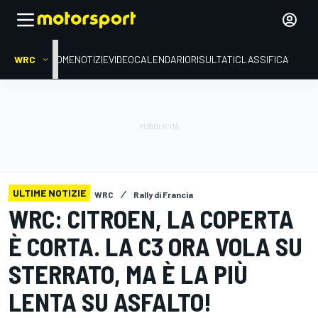
WRC
HOME
NOTIZIE
VIDEO
CALENDARIO
RISULTATI
CLASSIFICA
ULTIME NOTIZIE
WRC
Rally di Francia
WRC: CITROEN, LA COPERTA
È CORTA. LA C3 ORA VOLA SU
STERRATO, MA È LA PIÙ
LENTA SU ASFALTO!