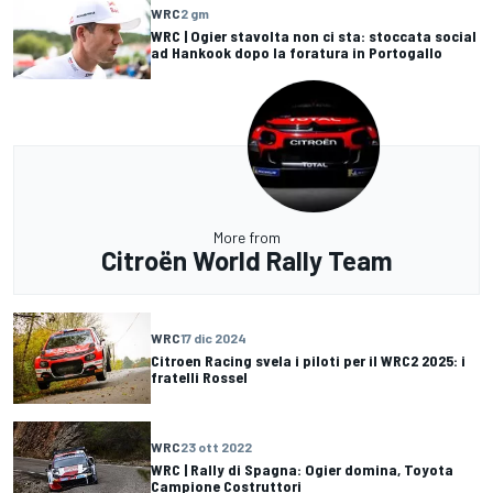
WRC
2 gm
WRC | Ogier stavolta non ci sta: stoccata social
ad Hankook dopo la foratura in Portogallo
More from
Citroën World Rally Team
WRC
17 dic 2024
Citroen Racing svela i piloti per il WRC2 2025: i
fratelli Rossel
WRC
23 ott 2022
WRC | Rally di Spagna: Ogier domina, Toyota
Campione Costruttori