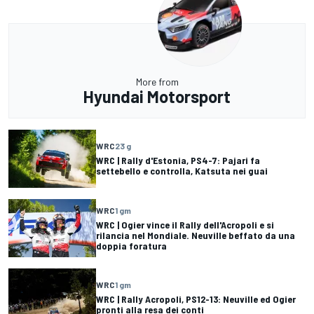
More from
Hyundai Motorsport
WRC
23 g
WRC | Rally d'Estonia, PS4-7: Pajari fa
settebello e controlla, Katsuta nei guai
WRC
1 gm
WRC | Ogier vince il Rally dell'Acropoli e si
rilancia nel Mondiale. Neuville beffato da una
doppia foratura
WRC
1 gm
WRC | Rally Acropoli, PS12-13: Neuville ed Ogier
pronti alla resa dei conti