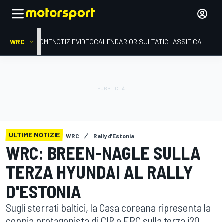
WRC
HOME
NOTIZIE
VIDEO
CALENDARIO
RISULTATI
CLASSIFICA
ULTIME NOTIZIE
WRC
Rally d'Estonia
WRC: BREEN-NAGLE SULLA
TERZA HYUNDAI AL RALLY
D'ESTONIA
Sugli sterrati baltici, la Casa coreana ripresenta la
coppia protagonista di CIR e ERC sulla terza i20