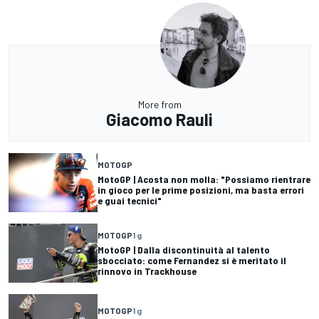
More from
Giacomo Rauli
MOTOGP
MotoGP | Acosta non molla: "Possiamo rientrare
in gioco per le prime posizioni, ma basta errori
e guai tecnici"
MOTOGP
1 g
MotoGP | Dalla discontinuità al talento
sbocciato: come Fernandez si è meritato il
rinnovo in Trackhouse
MOTOGP
1 g