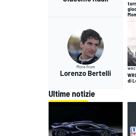
tor
gioc
Mon
More from
WRC
Lorenzo Bertelli
WRC 
di L
Ultime notizie
RALLY