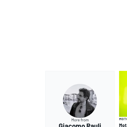
MONOMARCA
MOT
More from
Giacomo Rauli
Mot