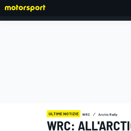
FORMULA 1
ULTIME NOTIZIE
WRC
Arctic Rally
WRC: ALL'ARCTI