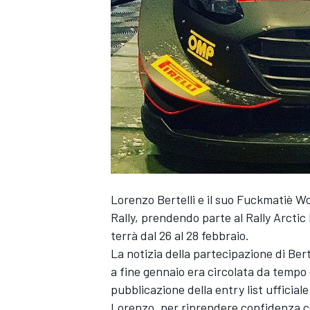
Lorenzo Bertelli e il suo Fuckmatiè W
Rally, prendendo parte al Rally Arct
terrà dal 26 al 28 febbraio.
La notizia della partecipazione di Ber
a fine gennaio era circolata da tempo
pubblicazione della entry list ufficiale
MONOPOSTO
Lorenzo, per riprendere confidenza co