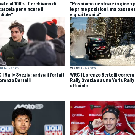
nato al 100%. Cerchiamo di
"Possiamo rientrare in gioco 
arcela per vincere il
le prime posizioni, ma basta er
diale"
e guai tecnici"
10 feb 2025
WRC
5 feb 2025
| Rally Svezia: arriva il forfait
WRC | Lorenzo Bertelli correrà
orenzo Bertelli
Rally Svezia su una Yaris Rally
ufficiale