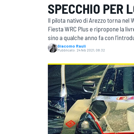
SPECCHIO PER 
MOTOGP
WEC
Il pilota nativo di Arezzo torna ne
Fiesta WRC Plus e ripropone la liv
sino a qualche anno fa con l'introdu
Giacomo Rauli
Pubblicato:
24 feb 2021, 08:32
WRC