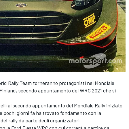
orld Rally Team torneranno protagonisti nel Mondiale
ic Finland, secondo appuntamento del WRC 2021 che si
telli al secondo appuntamento del Mondiale Rally iniziato
 e pochi giorni fa ha trovato fondamento con la
 del rally da parte degli organizzatori.
n la Ford Fiesta WRC con cui correrà a partire da