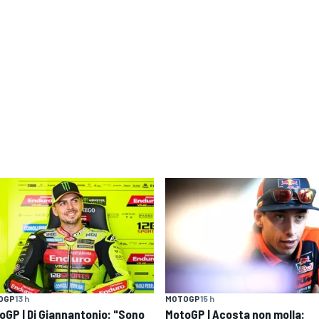
OGP
13 h
MOTOGP
15 h
oGP | Di Giannantonio: "Sono
MotoGP | Acosta non molla: