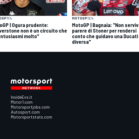
OGP
11 h
MOTOGP
12 h
oGP | Ogura prudente:
MotoGP | Bagnaia: "Non serviva
lverstone non è un circuito che
parere di Stoner per rendersi
entusiasmi molto"
conto che guidavo una Ducati
diversa"
InsideEvs.it
Motor1.com
Motorsportjobs.com
Autosport.com
Motorsportstats.com