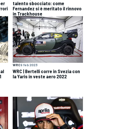
per
talento sbocciato: come
rori
Fernandez si è meritato il rinnovo
in Trackhouse
WRC
9 feb 2023
 al
WRC | Bertelli corre in Svezia con
1
la Yaris in veste aero 2022