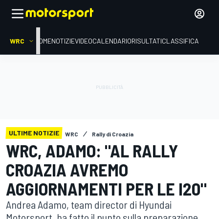
WRC
HOME
NOTIZIE
VIDEO
CALENDARIO
RISULTATI
CLASSIFICA
ULTIME NOTIZIE
WRC
Rally di Croazia
WRC, ADAMO: "AL RALLY
CROAZIA AVREMO
AGGIORNAMENTI PER LE I20"
Andrea Adamo, team director di Hyundai
Motorsport, ha fatto il punto sulla preparazione