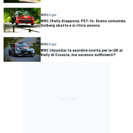
WRC
2 gm
WRC | Rally Giappone, PS7-14: Evans comanda.
Solberg sbatte e si ritira ancora
WRC
3 gm
WRC | Hyundai fa esordire novità per le i20 al
Rally di Croazia, ma saranno sufficienti?