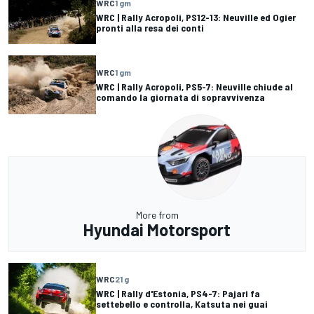
WRC
1 gm
WRC | Rally Acropoli, PS12-13: Neuville ed Ogier
pronti alla resa dei conti
WRC
1 gm
WRC | Rally Acropoli, PS5-7: Neuville chiude al
comando la giornata di sopravvivenza
More from
Hyundai Motorsport
WRC
21 g
WRC | Rally d'Estonia, PS4-7: Pajari fa
settebello e controlla, Katsuta nei guai