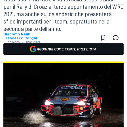
per il Rally di Croazia, terzo appuntamento del WRC
2021, ma anche sul calendario che presenterà
sfide importanti per i team, soprattutto nella
seconda parte dell'anno.
Giacomo Rauli
Francesco Corghi
Pubblicato:
20 mar 2021, 09:55
AGGIUNGI COME FONTE PREFERITA