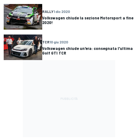
RALLY
1 dic 2020
Volkswagen chiude la sezione Motorsport a fine
2020!
TCR
10 giu 2020
Volkswagen chiude un'era: consegnata l'ultima
Golf GTI TCR