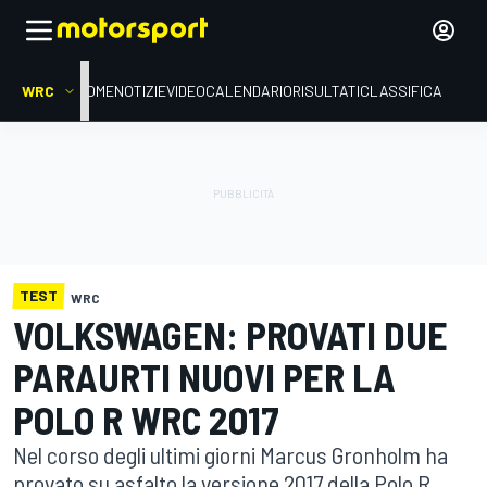
WRC
HOME
NOTIZIE
VIDEO
CALENDARIO
RISULTATI
CLASSIFICA
TEST
WRC
VOLKSWAGEN: PROVATI DUE
PARAURTI NUOVI PER LA
POLO R WRC 2017
Nel corso degli ultimi giorni Marcus Gronholm ha
provato su asfalto la versione 2017 della Polo R