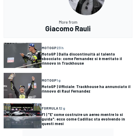
More from
Giacomo Rauli
MOTOGP
23 h
MotoGP | Dalla discontinuità al talento
sbocciato: come Fernandez si è meritato il
rinnovo in Trackhouse
MOTOGP
1 g
MotoGP | Ufficiale: Trackhouse ha annunciato il
rinnovo di Raul Fernandez
FORMULA 1
2 g
F1 | "E' come costruire un aereo mentre lo si
guida": ecco come Cadillac sta evolvendo in
questi mesi